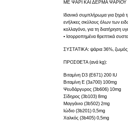
ΜΕ ΨΑΡΙ ΚΑΙ ΔΕΡΜΑ ΨΑΡΙΟΥ
Ιδανικό συμπλήρωμα για ξηρά τ
ενήλικες σκύλους όλων των ειδ
κολλαγόνο, για τη διατήρηση υ
• Ισορροπημένα θρεπτικά συστ
ΣΥΣΤΑΤΙΚΑ: ψάρια 36%, ζωμός 
ΠΡΟΣΘΕΤΑ (ανά kg):
Βιταμίνη D3 (E671) 200 IU
Βιταμίνη E (3a700) 100mg
Ψευδάργυρος (3b606) 10mg
Σίδηρος (3b103) 8mg
Μαγγάνιο (3b502) 2mg
Ιώδιο (3b201) 0,5mg
Χαλκός (3b405) 0,5mg