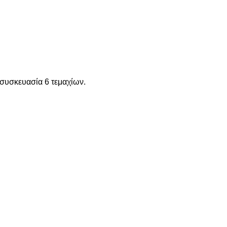
ε συσκευασία 6 τεμαχίων.