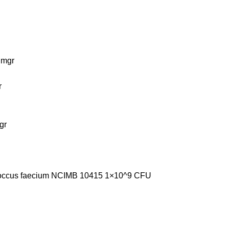
 mgr
r
gr
coccus faecium NCIMB 10415 1×10^9 CFU