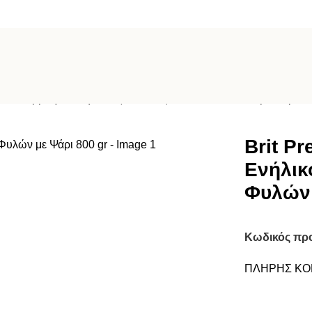
 Κονσέρβα για Ενήλικους Σκύλους όλων των Φυλών με Ψάρι 80
Brit P
Ενήλικ
Φυλών 
Κωδικός πρ
ΠΛΗΡΗΣ ΚΟ