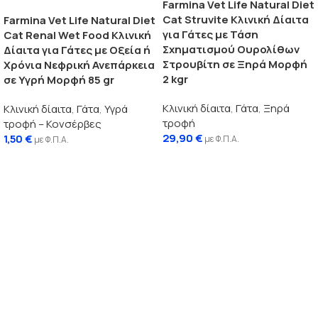
Farmina Vet Life Natural Diet
Cat Struvite Κλινική Δίαιτα
Farmina Vet Life Natural Diet
για Γάτες με Τάση
Cat Renal Wet Food Κλινική
Σχηματισμού Ουρολίθων
Δίαιτα για Γάτες με Οξεία ή
Στρουβίτη σε Ξηρά Μορφή
Χρόνια Νεφρική Ανεπάρκεια
2 kgr
σε Υγρή Μορφή 85 gr
Κλινική δίαιτα
,
Γάτα
,
Ξηρά
Κλινική δίαιτα
,
Γάτα
,
Υγρά
τροφή
τροφή – Κονσέρβες
29,90
€
1,50
€
με Φ.Π.Α.
με Φ.Π.Α.
Προσθήκη στο καλάθι
Διαβάστε περισσότερα