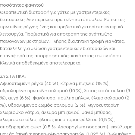
ποσότητες φαγητού
Θεραπευτική διατροφή για γάτες με γαστρεντερικές
διαταραχές. Δεν περιέχει πρωτεΐνη κοτόπουλου. Εύπεπτες
πρωτεΐνες ρέγγας. Ίνες και πρεβιοτικά για αρίστη εντερική
λειτουργία. Προβιοτικά για αποτροπή της ανάπτυξης
παθογόνων βακτηρίων. Πλήρης διαιτητική τροφή για γάτες.
Κατάλληλη για μείωση γαστρεντερικών διαταραχών και
επαναφορά της απορροφητικής ικανότητας του εντέρου.
Κλινικά αποδεδειγμένα αποτελέσματα.
ΣΥΣΤΑΤΙΚΑ:
Αφυδατωμένη ρέγκα (40 %), κίτρινα μπιζέλια (18 %),
υδρολυμένη πρωτεΐνη σολομού (10 %), λίπος κοτόπουλου (9
%), αυγά (6 %), φαγόπυρο, πούλπα μήλων, έλαιο σολομού (2
%), υδρολυμένος ζωμός σολομού (2 %), λιγνοκυτταρίνη,
χλωριούχο νάτριο, άλευρο μπιζελιού, μαγιά μπύρας,
χλωριούχο κάλιο, φλοιός και σπόροι ψύλλιου (0,5 %),
αποξηραμένα φύκη (0,5 %, Ascophyllum nodosum), εκχύλισμα
μαγιάς (πηγή mannan-ολιγοσακχαριτών, 0,025 %), β-γλυκάνες