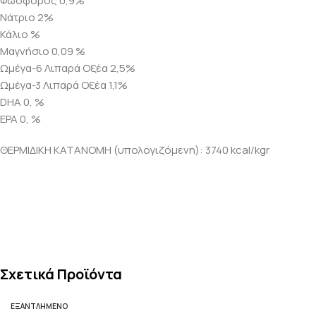
Φώσφορος 0,9%
Νάτριο 2%
Κάλιο %
Μαγνήσιο 0,09 %
Ωμέγα-6 Λιπαρά Οξέα 2,5%
Ωμέγα-3 Λιπαρά Οξέα 1,1%
DHA 0, %
EPA 0, %
ΘΕΡΜΙΔΙΚΗ ΚΑΤΑΝΟΜΗ (υπολογιζόμενη): 3740 kcal/kgr
Σχετικά Προϊόντα
ΕΞΑΝΤΛΗΜΈΝΟ