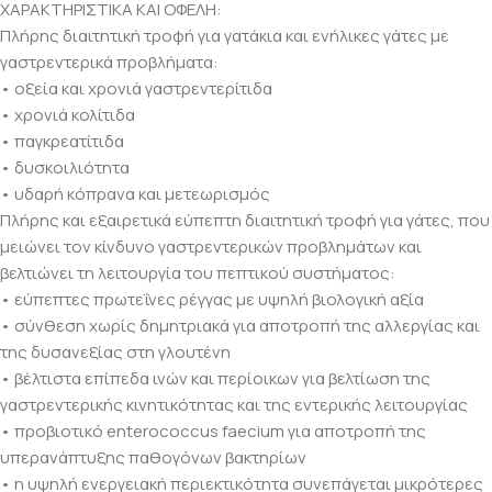
ΧΑΡΑΚΤΗΡΙΣΤΙΚΑ ΚΑΙ ΟΦΕΛΗ:
Πλήρης διαιτητική τροφή για γατάκια και ενήλικες γάτες με
γαστρεντερικά προβλήματα:
• οξεία και χρονιά γαστρεντερίτιδα
• χρονιά κολίτιδα
• παγκρεατίτιδα
• δυσκοιλιότητα
• υδαρή κόπρανα και μετεωρισμός
Πλήρης και εξαιρετικά εύπεπτη διαιτητική τροφή για γάτες, που
μειώνει τον κίνδυνο γαστρεντερικών προβλημάτων και
βελτιώνει τη λειτουργία του πεπτικού συστήματος:
• εύπεπτες πρωτεΐνες ρέγγας με υψηλή βιολογική αξία
• σύνθεση χωρίς δημητριακά για αποτροπή της αλλεργίας και
της δυσανεξίας στη γλουτένη
• βέλτιστα επίπεδα ινών και περίοικων για βελτίωση της
γαστρεντερικής κινητικότητας και της εντερικής λειτουργίας
• προβιοτικό enterococcus faecium για αποτροπή της
υπερανάπτυξης παθογόνων βακτηρίων
• η υψηλή ενεργειακή περιεκτικότητα συνεπάγεται μικρότερες