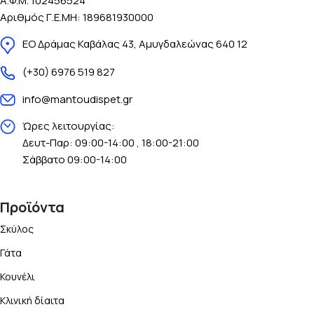
Α.Φ.Μ. 102456524
Αριθμός Γ.Ε.ΜΗ: 189681930000
ΕΟ Δράμας Καβάλας 43, Αμυγδαλεώνας 640 12
(+30) 6976 519 827
info@mantoudispet.gr
Ώρες λειτουργίας:
Δευτ-Παρ: 09:00-14:00 , 18:00-21:00
Σάββατο 09:00-14:00
Προϊόντα
Σκύλος
Γάτα
Κουνέλι
Κλινική δίαιτα