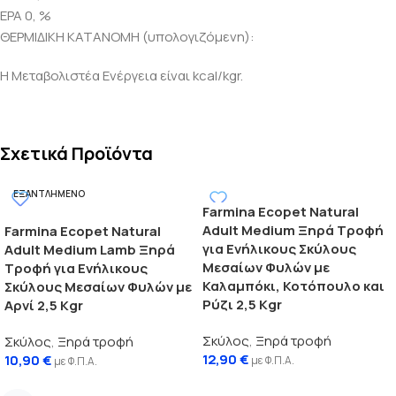
EPA 0, %
ΘΕΡΜΙΔΙΚΗ ΚΑΤΑΝΟΜΗ (υπολογιζόμενη):
Η Μεταβολιστέα Ενέργεια είναι kcal/kgr.
Σχετικά Προϊόντα
ΕΞΑΝΤΛΗΜΈΝΟ
Farmina Ecopet Natural
Adult Medium Ξηρά Τροφή
Farmina Ecopet Natural
για Ενήλικους Σκύλους
Adult Medium Lamb Ξηρά
Μεσαίων Φυλών με
Τροφή για Ενήλικους
Καλαμπόκι, Κοτόπουλο και
Σκύλους Μεσαίων Φυλών με
Ρύζι 2,5 Kgr
Αρνί 2,5 Kgr
Σκύλος
,
Ξηρά τροφή
Σκύλος
,
Ξηρά τροφή
12,90
€
10,90
€
με Φ.Π.Α.
με Φ.Π.Α.
Προσθήκη στο καλάθι
Διαβάστε περισσότερα