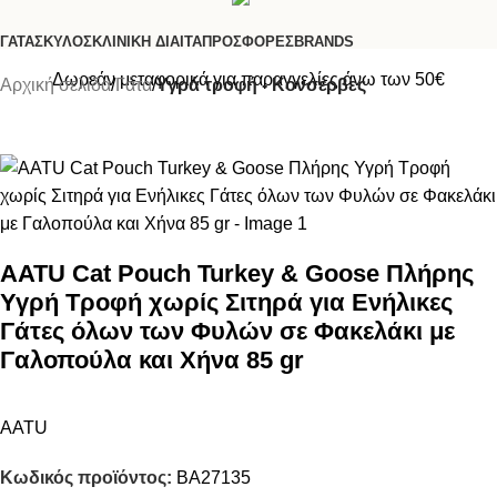
ΓΆΤΑ
ΣΚΎΛΟΣ
ΚΛΙΝΙΚΉ ΔΊΑΙΤΑ
ΠΡΟΣΦΟΡΈΣ
BRANDS
Δωρεάν μεταφορικά για παραγγελίες άνω των 50€
Αρχική σελίδα
Γάτα
Υγρά τροφή - Κονσέρβες
AATU Cat Pouch Turkey & Goose Πλήρης
Υγρή Τροφή χωρίς Σιτηρά για Ενήλικες
Γάτες όλων των Φυλών σε Φακελάκι με
Γαλοπούλα και Χήνα 85 gr
AATU
Κωδικός προϊόντος:
BA27135