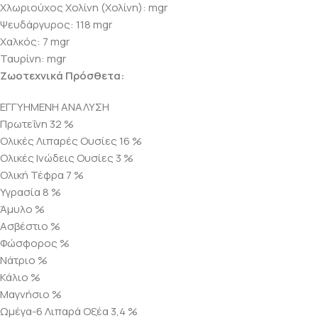
Χλωριούχος Χολίνη (Χολίνη): mgr
Ψευδάργυρος: 118 mgr
Χαλκός: 7 mgr
Ταυρίνη: mgr
Ζωοτεχνικά Πρόσθετα:
ΕΓΓΥΗΜΕΝΗ ΑΝΑΛΥΣΗ
Πρωτεΐνη 32 %
Ολικές Λιπαρές Ουσίες 16 %
Ολικές Ινώδεις Ουσίες 3 %
Ολική Τέφρα 7 %
Υγρασία 8 %
Άμυλο %
Ασβέστιο %
Φώσφορος %
Νάτριο %
Κάλιο %
Μαγνήσιο %
Ωμέγα-6 Λιπαρά Οξέα 3,4 %