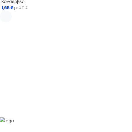
Κονσέρβες
Προσθήκη στο καλάθι
1,65
€
με Φ.Π.Α.
Διαβάστε περισσότερα