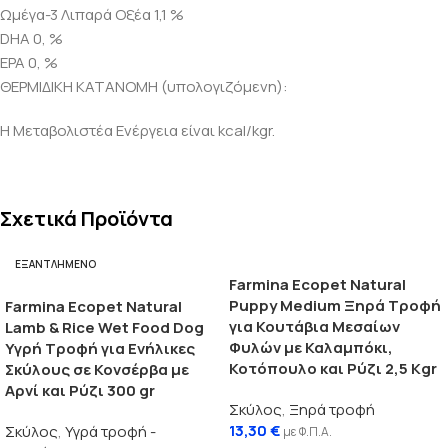
Ωμέγα-3 Λιπαρά Οξέα 1,1 %
DHA 0, %
EPA 0, %
ΘΕΡΜΙΔΙΚΗ ΚΑΤΑΝΟΜΗ (υπολογιζόμενη):
Η Μεταβολιστέα Ενέργεια είναι kcal/kgr.
Σχετικά Προϊόντα
ΕΞΑΝΤΛΗΜΈΝΟ
Farmina Ecopet Natural
Puppy Medium Ξηρά Τροφή
Farmina Ecopet Natural
για Κουτάβια Μεσαίων
Lamb & Rice Wet Food Dog
Φυλών με Καλαμπόκι,
Υγρή Τροφή για Ενήλικες
Κοτόπουλο και Ρύζι 2,5 Kgr
Σκύλους σε Κονσέρβα με
Αρνί και Ρύζι 300 gr
Σκύλος
,
Ξηρά τροφή
13,30
€
Σκύλος
,
Υγρά τροφή -
με Φ.Π.Α.