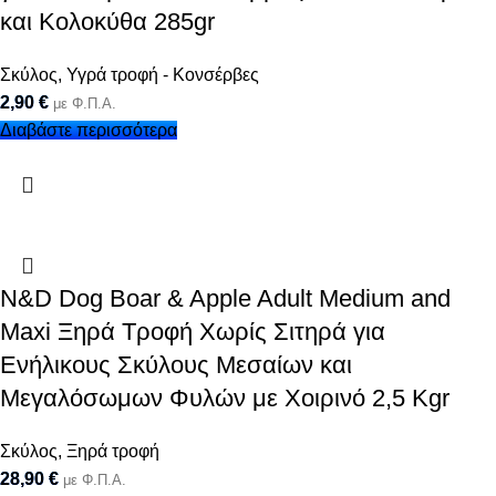
και Κολοκύθα 285gr
Σκύλος
,
Υγρά τροφή - Κονσέρβες
2,90
€
με Φ.Π.Α.
Διαβάστε περισσότερα
N&D Dog Boar & Apple Adult Medium and
Maxi Ξηρά Τροφή Χωρίς Σιτηρά για
Ενήλικους Σκύλους Μεσαίων και
Μεγαλόσωμων Φυλών με Χοιρινό 2,5 Kgr
Σκύλος
,
Ξηρά τροφή
28,90
€
με Φ.Π.Α.