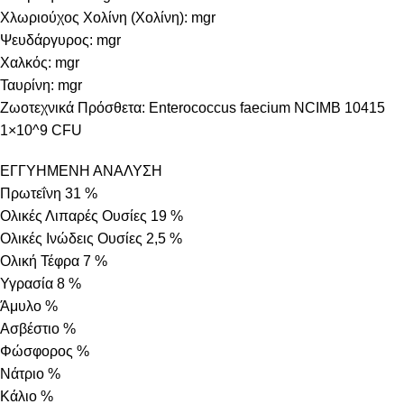
Χλωριούχος Χολίνη (Χολίνη): mgr
Ψευδάργυρος: mgr
Χαλκός: mgr
Ταυρίνη: mgr
Ζωοτεχνικά Πρόσθετα: Enterococcus faecium NCIMB 10415
1×10^9 CFU
ΕΓΓΥΗΜΕΝΗ ΑΝΑΛΥΣΗ
Πρωτεΐνη 31 %
Ολικές Λιπαρές Ουσίες 19 %
Ολικές Ινώδεις Ουσίες 2,5 %
Ολική Τέφρα 7 %
Υγρασία 8 %
Άμυλο %
Ασβέστιο %
Φώσφορος %
Νάτριο %
Κάλιο %