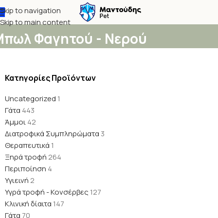
Skip to navigation
Skip to main content
Μπωλ Φαγητού - Νερού
Κατηγορίες Προϊόντων
Uncategorized
1
Γάτα
443
Άμμοι
42
Διατροφικά Συμπληρώματα
3
Θεραπευτικά
1
Ξηρά τροφή
264
Περιποίηση
4
Υγιεινή
2
Υγρά τροφή - Κονσέρβες
127
Κλινική δίαιτα
147
Γάτα
70