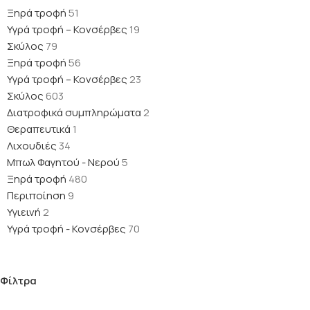
Ξηρά τροφή
51
Υγρά τροφή – Κονσέρβες
19
Σκύλος
79
Ξηρά τροφή
56
Υγρά τροφή – Κονσέρβες
23
Σκύλος
603
Διατροφικά συμπληρώματα
2
Θεραπευτικά
1
Λιχουδιές
34
Μπωλ Φαγητού - Νερού
5
Ξηρά τροφή
480
Περιποίηση
9
Υγιεινή
2
Υγρά τροφή - Κονσέρβες
70
Φίλτρα