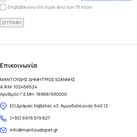
Επιβεβαιώνω ότι είμαι άνω των 15 ετών.
Επικοινωνία
ΜΑΝΤΟΥΔΗΣ ΔΗΜΗΤΡΙΟΣ ΙΩΑΝΝΗΣ
Α.Φ.Μ. 102456524
Αριθμός Γ.Ε.ΜΗ: 189681930000
ΕΟ Δράμας Καβάλας 43, Αμυγδαλεώνας 640 12
(+30) 6976 519 827
info@mantoudispet.gr