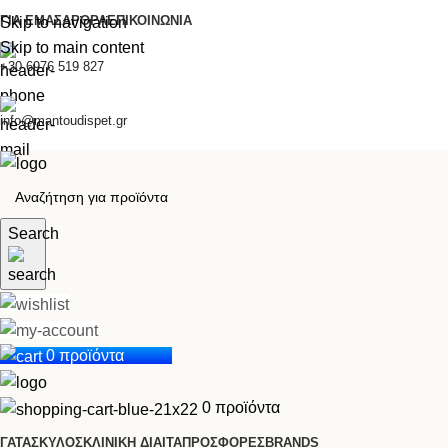
ΓΙΑ ΕΜΆΣ
ΆΡΘΡΑ
ΕΠΙΚΟΙΝΩΝΊΑ
Skip to navigation
Skip to main content
+30 6976 519 827
info@mantoudispet.gr
Search
0
προϊόντα
0,00
€
0
προϊόντα
ΓΆΤΑ
ΣΚΎΛΟΣ
ΚΛΙΝΙΚΉ ΔΊΑΙΤΑ
ΠΡΟΣΦΟΡΈΣ
BRANDS