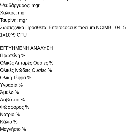
Ψευδάργυρος: mgr
Χαλκός: mgr
Ταυρίνη: mgr
Ζωοτεχνικά Πρόσθετα: Enterococcus faecium NCIMB 10415
1×10^9 CFU
ΕΓΓΥΗΜΕΝΗ ΑΝΑΛΥΣΗ
Πρωτεΐνη %
Ολικές Λιπαρές Ουσίες %
Ολικές Ινώδεις Ουσίες %
Ολική Τέφρα %
Υγρασία %
Άμυλο %
Ασβέστιο %
Φώσφορος %
Νάτριο %
Κάλιο %
Μαγνήσιο %