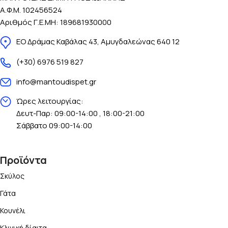
Α.Φ.Μ. 102456524
Αριθμός Γ.Ε.ΜΗ: 189681930000
ΕΟ Δράμας Καβάλας 43, Αμυγδαλεώνας 640 12
(+30) 6976 519 827
info@mantoudispet.gr
Ώρες λειτουργίας:
Δευτ-Παρ: 09:00-14:00 , 18:00-21:00
Σάββατο 09:00-14:00
Προϊόντα
Σκύλος
Γάτα
Κουνέλι
Κλινική δίαιτα