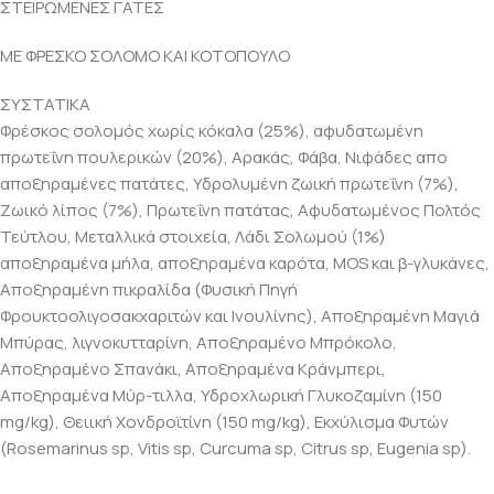
ΣΤΕΙΡΩΜΕΝΕΣ ΓΑΤΕΣ
ΜΕ ΦΡΕΣΚΟ ΣΟΛΟΜΟ ΚΑΙ ΚΟΤΟΠΟΥΛΟ
ΣΥΣΤΑΤΙΚΑ
Φρέσκος σολομός χωρίς κόκαλα (25%), αφυδατωμένη
πρωτεΐνη πουλερικών (20%), Αρακάς, Φάβα, Νιφάδες απο
αποξηραμένες πατάτες, Υδρολυμένη ζωική πρωτεΐνη (7%),
Ζωικό λίπος (7%), Πρωτεΐνη πατάτας, Αφυδατωμένος Πολτός
Τεύτλου, Μεταλλικά στοιχεία, Λάδι Σολωμού (1%)
αποξηραμένα μήλα, αποξηραμένα καρότα, MOS και β-γλυκάνες,
Αποξηραμένη πικραλίδα (Φυσική Πηγή
Φρουκτοολιγοσακχαριτών και Ινουλίνης), Αποξηραμένη Μαγιά
Μπύρας, λιγνοκυτταρίνη, Αποξηραμένο Μπρόκολο,
Αποξηραμένο Σπανάκι, Αποξηραμένα Κράνμπερι,
Αποξηραμένα Μύρ-τιλλα, Υδροχλωρική Γλυκοζαμίνη (150
mg/kg), Θειική Χονδροϊτίνη (150 mg/kg), Εκχύλισμα Φυτών
(Rosemarinus sp, Vitis sp, Curcuma sp, Citrus sp, Eugenia sp).