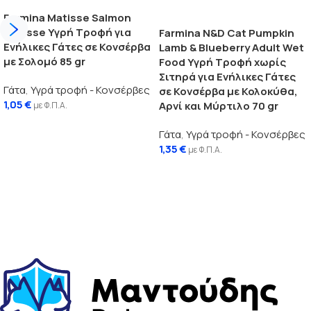
Farmina Matisse Salmon
Mousse Υγρή Τροφή για
Farmina N&D Cat Pumpkin
Ενήλικες Γάτες σε Κονσέρβα
Lamb & Blueberry Adult Wet
με Σολομό 85 gr
Food Υγρή Τροφή χωρίς
Σιτηρά για Ενήλικες Γάτες
Γάτα
,
Υγρά τροφή - Κονσέρβες
σε Κονσέρβα με Κολοκύθα,
1,05
€
Αρνί και Μύρτιλο 70 gr
με Φ.Π.Α.
Προσθήκη στο καλάθι
Γάτα
,
Υγρά τροφή - Κονσέρβες
1,35
€
με Φ.Π.Α.
Διαβάστε περισσότερα