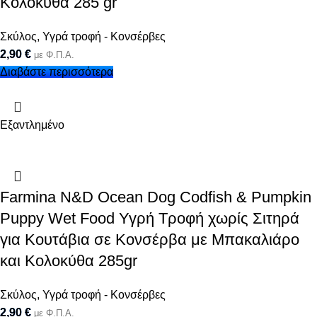
Κολοκύθα 285 gr
Σκύλος
,
Υγρά τροφή - Κονσέρβες
2,90
€
με Φ.Π.Α.
Διαβάστε περισσότερα
Εξαντλημένο
Farmina N&D Ocean Dog Codfish & Pumpkin
Puppy Wet Food Υγρή Τροφή χωρίς Σιτηρά
για Κουτάβια σε Κονσέρβα με Μπακαλιάρο
και Κολοκύθα 285gr
Σκύλος
,
Υγρά τροφή - Κονσέρβες
2,90
€
με Φ.Π.Α.