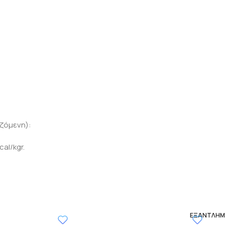
ζόμενη):
al/kgr.
ΕΞΑΝΤΛΗ