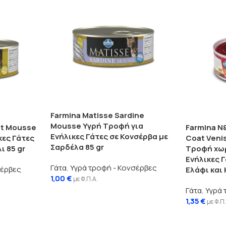
Farmina Matisse Sardine
Mousse Υγρή Τροφή για
it Mousse
Farmina N
Ενήλικες Γάτες σε Κονσέρβα με
κες Γάτες
Coat Veni
Σαρδέλα 85 gr
ι 85 gr
Τροφή χωρ
Ενήλικες 
Γάτα
,
Υγρά τροφή - Κονσέρβες
σέρβες
Ελάφι και 
1,00
€
με Φ.Π.Α.
Γάτα
,
Υγρά 
1,35
€
με Φ.Π