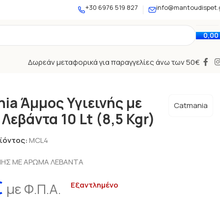
+30 6976 519 827
info@mantoudispet.
0,00
Δωρεάν μεταφορικά για παραγγελίες άνω των 50€
ia Άμμος Υγιεινής με
Catmania
Λεβάντα 10 Lt (8,5 Kgr)
ϊόντος:
MCL4
ΝΗΣ ΜΕ ΑΡΩΜΑ ΛΕΒΑΝΤΑ
€
με Φ.Π.Α.
Εξαντλημένο