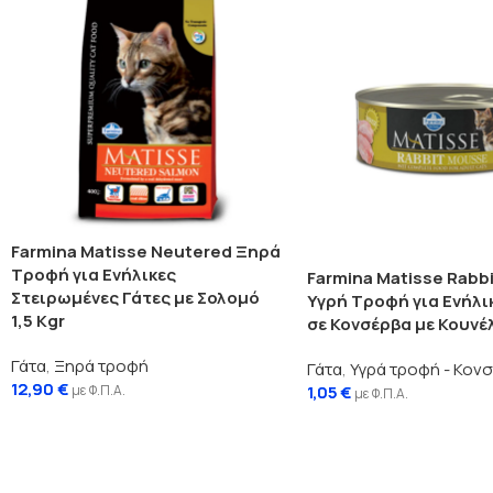
Farmina Matisse Neutered Ξηρά
Τροφή για Ενήλικες
Farmina Matisse Rabb
Στειρωμένες Γάτες με Σολομό
Υγρή Τροφή για Ενήλι
1,5 Kgr
σε Κονσέρβα με Κουνέλ
Γάτα
,
Ξηρά τροφή
Γάτα
,
Υγρά τροφή - Κον
12,90
€
με Φ.Π.Α.
1,05
€
με Φ.Π.Α.