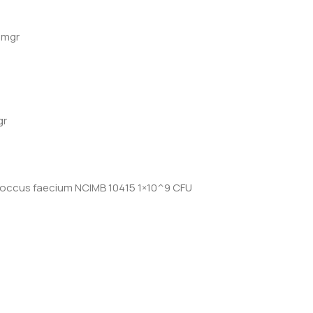
 mgr
gr
occus faecium NCIMB 10415 1×10^9 CFU