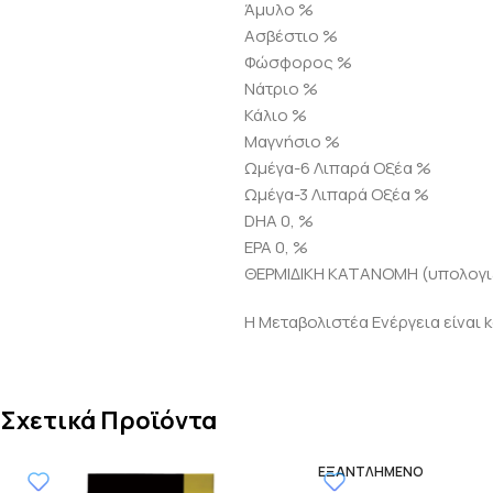
Άμυλο %
Ασβέστιο %
Φώσφορος %
Νάτριο %
Κάλιο %
Μαγνήσιο %
Ωμέγα-6 Λιπαρά Οξέα %
Ωμέγα-3 Λιπαρά Οξέα %
DHA 0, %
EPA 0, %
ΘΕΡΜΙΔΙΚΗ ΚΑΤΑΝΟΜΗ (υπολογι
Η Μεταβολιστέα Ενέργεια είναι kc
Σχετικά Προϊόντα
ΕΞΑΝΤΛΗΜΈΝΟ