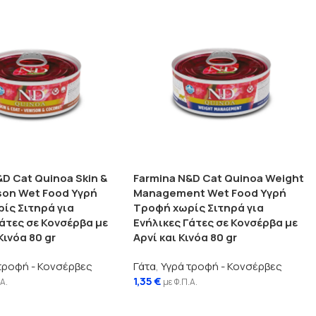
&D Cat Quinoa Skin &
Farmina N&D Cat Quinoa Weight
son Wet Food Υγρή
Management Wet Food Υγρή
ίς Σιτηρά για
Τροφή χωρίς Σιτηρά για
Γάτες σε Κονσέρβα με
Ενήλικες Γάτες σε Κονσέρβα με
Κινόα 80 gr
Αρνί και Κινόα 80 gr
τροφή - Κονσέρβες
Γάτα
,
Υγρά τροφή - Κονσέρβες
1,35
€
.Α.
με Φ.Π.Α.