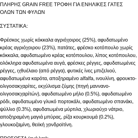
ΠΛΗΡΗΣ GRAIN FREE ΤΡΟΦΗ ΓΙΑ ΕΝΗΛΙΚΕΣ ΓΑΤΕΣ
ΟΛΩΝ ΤΩΝ ΦΥΛΩΝ
ΣΥΣΤΑΤΙΚΑ:
Φρέσκος χωρίς κόκκαλα αγριόχοιρος (25%), αφυδατωμένο
κρέας αγριόχοιρου (23%), πατάτες, φρέσκο κοτόπουλο χωρίς
κόκκαλα, αφυδατωμένο κρέας κοτόπουλου, λίπος κοτόπουλου,
ολόκληρα αφυδατωμένα αυγά, φρέσκες ρέγγες, αφυδατωμένες
ρέγγες, ιχθυέλαιο (από ρέγγα), φυτικές ίνες μπιζελιού,
αφυδατωμένα καρότα, αποξηραμένο alfalfa, ινουλίνη, φρουκτο-
ολιγοσακχαρίτες, εκχύλισμα ζύμης (πηγή μαννανο-
ολιγοσακχαρίτών), αφυδατωμένο μήλο (0.5%), αφυδατωμένο
ρόδι, αφυδατωμένο γλυκό πορτοκάλι, αφυδατωμένο σπανάκι,
ψύλλιο (0.3%), αφυδατωμένα μύρτιλα, χλωριούχο νάτριο,
αποξηραμένη μαγιά μπύρας, ρίζα κουρκουμά (0.2%),
γλουκοζαμίνη, θειϊκή χονδροϊτίνη.