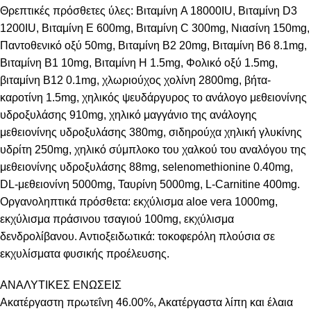
Θρεπτικές πρόσθετες ύλες: Βιταμίνη A 18000IU, Βιταμίνη D3
1200IU, Βιταμίνη Ε 600mg, Βιταμίνη C 300mg, Νιασίνη 150mg,
Παντοθενικό οξύ 50mg, Βιταμίνη Β2 20mg, Βιταμίνη Β6 8.1mg,
Βιταμίνη Β1 10mg, Βιταμίνη H 1.5mg, Φολικό οξύ 1.5mg,
βιταμίνη Β12 0.1mg, χλωριούχος χολίνη 2800mg, βήτα-
καροτίνη 1.5mg, χηλικός ψευδάργυρος το ανάλογο μεθειονίνης
υδροξυλάσης 910mg, χηλικό μαγγάνιο της ανάλογης
μεθειονίνης υδροξυλάσης 380mg, σιδηρούχα χηλική γλυκίνης
υδρίτη 250mg, χηλικό σύμπλοκο του χαλκού του αναλόγου της
μεθειονίνης υδροξυλάσης 88mg, selenomethionine 0.40mg,
DL-μεθειονίνη 5000mg, Ταυρίνη 5000mg, L-Carnitine 400mg.
Οργανοληπτικά πρόσθετα: εκχύλισμα aloe vera 1000mg,
εκχύλισμα πράσινου τσαγιού 100mg, εκχύλισμα
δενδρολίβανου. Αντιοξειδωτικά: τοκοφερόλη πλούσια σε
εκχυλίσματα φυσικής προέλευσης.
ΑΝΑΛΥΤΙΚΕΣ ΕΝΩΣΕΙΣ
Ακατέργαστη πρωτεΐνη 46.00%, Ακατέργαστα λίπη και έλαια