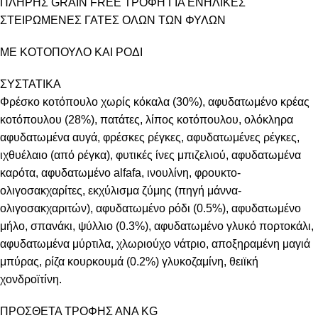
ΠΛΗΡΗΣ GRAIN FREE ΤΡΟΦΗ ΓΙΑ ΕΝΗΛΙΚΕΣ
ΣΤΕΙΡΩΜΕΝΕΣ ΓΑΤΕΣ ΟΛΩΝ ΤΩΝ ΦΥΛΩΝ
ΜΕ ΚΟΤΟΠΟΥΛΟ ΚΑΙ ΡΟΔΙ
ΣΥΣΤΑΤΙΚΑ
Φρέσκο κοτόπουλο χωρίς κόκαλα (30%), αφυδατωμένο κρέας
κοτόπουλου (28%), πατάτες, λίπος κοτόπουλου, ολόκληρα
αφυδατωμένα αυγά, φρέσκες ρέγκες, αφυδατωμένες ρέγκες,
ιχθυέλαιο (από ρέγκα), φυτικές ίνες μπιζελιού, αφυδατωμένα
καρότα, αφυδατωμένο alfafa, ινουλίνη, φρουκτο-
ολιγοσακχαρίτες, εκχύλισμα ζύμης (πηγή μάννα-
ολιγοσακχαριτών), αφυδατωμένο ρόδι (0.5%), αφυδατωμένο
μήλο, σπανάκι, ψύλλιο (0.3%), αφυδατωμένο γλυκό πορτοκάλι,
αφυδατωμένα μύρτιλα, χλωριούχο νάτριο, αποξηραμένη μαγιά
μπύρας, ρίζα κουρκουμά (0.2%) γλυκοζαμίνη, θειϊκή
χονδροϊτίνη.
ΠΡΟΣΘΕΤΑ ΤΡΟΦΗΣ ΑΝΑ KG