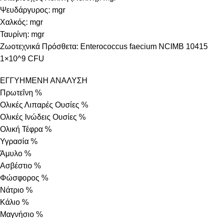
Ψευδάργυρος: mgr
Χαλκός: mgr
Ταυρίνη: mgr
Ζωοτεχνικά Πρόσθετα: Enterococcus faecium NCIMB 10415
1×10^9 CFU
ΕΓΓΥΗΜΕΝΗ ΑΝΑΛΥΣΗ
Πρωτεΐνη %
Ολικές Λιπαρές Ουσίες %
Ολικές Ινώδεις Ουσίες %
Ολική Τέφρα %
Υγρασία %
Άμυλο %
Ασβέστιο %
Φώσφορος %
Νάτριο %
Κάλιο %
Μαγνήσιο %