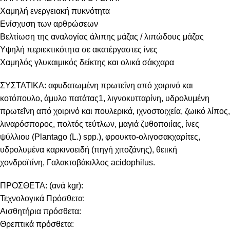
Χαμηλή ενεργειακή πυκνότητα
Ενίσχυση των αρθρώσεων
Βελτίωση της αναλογίας άλιπης μάζας / λιπώδους μάζας
Υψηλή περιεκτικότητα σε ακατέργαστες ίνες
Χαμηλός γλυκαιμικός δείκτης και ολικά σάκχαρα
ΣΥΣΤΑΤΙΚΑ: αφυδατωμένη πρωτεΐνη από χοιρινό και
κοτόπουλο, άμυλο πατάτας1, λιγνοκυτταρίνη, υδρολυμένη
πρωτεΐνη από χοιρινό και πουλερικά, ιχνοστοιχεία, ζωικό λίπος,
λιναρόσπορος, πολτός τεύτλων, μαγιά ζυθοποιίας, ίνες
ψύλλιου (
Plantago (L.) spp.
), φρουκτο-ολιγοσακχαρίτες,
υδρολυμένα καρκινοειδή (πηγή χιτοζάνης), θειική
χονδροϊτίνη,
Γαλακτοβάκιλλος acidophilus
.
ΠΡΟΣΘΕΤΑ: (ανά kgr):
Τεχνολογικά Πρόσθετα:
Αισθητήρια πρόσθετα:
Θρεπτικά πρόσθετα: