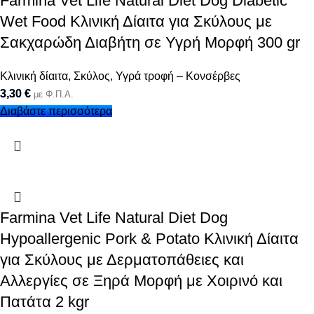
Farmina Vet Life Natural Diet Dog Diabetic
Wet Food Κλινική Δίαιτα για Σκύλους με
Σακχαρώδη Διαβήτη σε Υγρή Μορφή 300 gr
Κλινική δίαιτα
,
Σκύλος
,
Υγρά τροφή – Κονσέρβες
3,30
€
με Φ.Π.Α.
Διαβάστε περισσότερα
Farmina Vet Life Natural Diet Dog
Hypoallergenic Pork & Potato Κλινική Δίαιτα
για Σκύλους με Δερματοπάθειες και
Αλλεργίες σε Ξηρά Μορφή με Χοιρινό και
Πατάτα 2 kgr