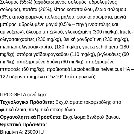
Σολομός (55%) (αφυδατωμένος σολομός, υδρολυμένος
σολομός), πατάτα (26%), λίπος κοτόπουλου, έλαιο σολομού
(3%), αποξηραμένος πολτός μήλου, φυσικά αρώματα, μαγιά
μπύρας, υδρολυμένη μαγιά (0.5% – πηγή ινοσιτόλης και
αμινοξέων), άλευρο μπιζελιού, γλυκοζαμίνη (300 mg/kg), fructo-
ολιγοσακχαρίτες (230 mg/kg), θειική χονδροϊτίνη (230 mg/kg),
mannan-ολιγοσακχαρίτες (180 mg/kg), yucca schidigera (180
mg/kg), σπόροι γαϊδουράγκαθου (110 mg/kg), β-γλυκάνες (60
mg/kg), αποξηραμένη δρόγη (60 mg/kg), αποξηραμένο
ιπποφαές (60 mg/kg), προβιοτικά Lactobacillus helveticus HA –
122 αδρανοποιημένα (15×10^9 κύτταρα/κιλό).
ΠΡΟΣΘΕΤΑ (ανά kgr):
Τεχνολογικά Πρόσθετα:
Εκχυλίσματα τοκοφερόλης από
φυτικά έλαια, παλμιτικό ασκορβύλιο
Οργανοληπτικά Πρόσθετα:
Εκχύλισμα δενδρολίβανου
.
Θρεπτικά Πρόσθετα:
Βιταμίνη Α: 23000 IU