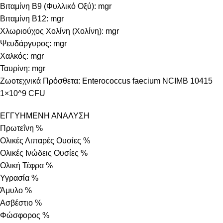
Βιταμίνη B9 (Φυλλικό Οξύ): mgr
Βιταμίνη B12: mgr
Χλωριούχος Χολίνη (Χολίνη): mgr
Ψευδάργυρος: mgr
Χαλκός: mgr
Ταυρίνη: mgr
Ζωοτεχνικά Πρόσθετα: Enterococcus faecium NCIMB 10415
1×10^9 CFU
ΕΓΓΥΗΜΕΝΗ ΑΝΑΛΥΣΗ
Πρωτεΐνη %
Ολικές Λιπαρές Ουσίες %
Ολικές Ινώδεις Ουσίες %
Ολική Τέφρα %
Υγρασία %
Άμυλο %
Ασβέστιο %
Φώσφορος %