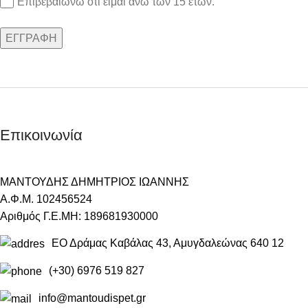
Επιβεβαιώνω ότι είμαι άνω των 15 ετών.
Επικοινωνία
ΜΑΝΤΟΥΔΗΣ ΔΗΜΗΤΡΙΟΣ ΙΩΑΝΝΗΣ
Α.Φ.Μ. 102456524
Αριθμός Γ.Ε.ΜΗ: 189681930000
ΕΟ Δράμας Καβάλας 43, Αμυγδαλεώνας 640 12
(+30) 6976 519 827
info@mantoudispet.gr