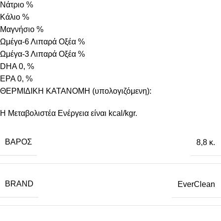
Νάτριο %
Κάλιο %
Μαγνήσιο %
Ωμέγα-6 Λιπαρά Οξέα %
Ωμέγα-3 Λιπαρά Οξέα %
DHA 0, %
EPA 0, %
ΘΕΡΜΙΔΙΚΗ ΚΑΤΑΝΟΜΗ (υπολογιζόμενη):
Η Μεταβολιστέα Ενέργεια είναι kcal/kgr.
ΒΆΡΟΣ
8,8 κ.
BRAND
EverClean