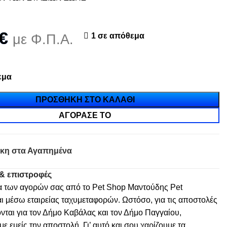
€
1 σε απόθεμα
με Φ.Π.Α.
εμα
ΠΡΟΣΘΉΚΗ ΣΤΟ ΚΑΛΆΘΙ
ΑΓΌΡΑΣΈ ΤΟ
κη στα Αγαπημένα
& επιστροφές
α των αγορών σας από το Pet Shop Μαντούδης Pet
ι μέσω εταιρείας ταχυμεταφορών. Ωστόσο, για τις αποστολές
νται για τον Δήμο Καβάλας και τον Δήμο Παγγαίου,
 εμείς την αποστολή. Γι’ αυτό και σου χαρίζουμε τα