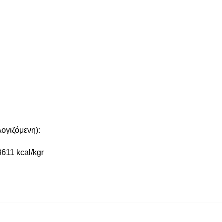
γιζόμενη):
3611 kcal/kgr