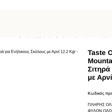
 Mountain Ξηρά Τροφή χωρίς Σιτηρά για Ενήλικους Σκύλους με Α
Taste O
Mounta
Σιτηρά
με Αρνί
Κωδικός πρ
ΠΛΗΡΗΣ ΟΛΙ
ΦΥΛΩΝ ΟΛΩ