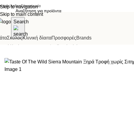
ια εμάς
Άρθρα
Επικοινωνία
Skip to navigation
Skip to main content
Search
άτα
Σκύλος
Κλινική δίαιτα
Προσφορές
Brands
Αρχική σελίδα
Σκύλος
Ξηρά τροφή
Taste Of The Wild Sierra