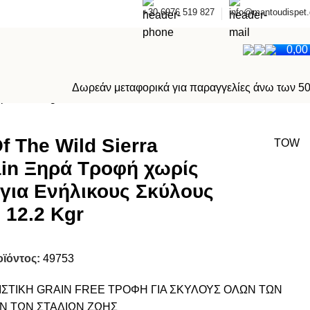
+30 6976 519 827
info@mantoudispet.
0,0
Δωρεάν μεταφορικά για παραγγελίες άνω των 5
ρνί 12.2 Kgr
f The Wild Sierra
TOW
in Ξηρά Τροφή χωρίς
 για Ενήλικους Σκύλους
 12.2 Kgr
οϊόντος:
49753
ΣΤΙΚΗ GRAIN FREE ΤΡΟΦΗ ΓΙΑ ΣΚΥΛΟΥΣ ΟΛΩΝ ΤΩΝ
Ν ΤΩΝ ΣΤΑΔΙΩΝ ΖΩΗΣ