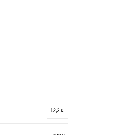
12,2 κ.