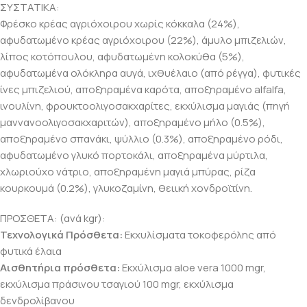
ΣΥΣΤΑΤΙΚΑ:
Φρέσκο κρέας αγριόχοιρου χωρίς κόκκαλα (24%),
αφυδατωμένο κρέας αγριόχοιρου (22%), άμυλο μπιζελιών,
λίπος κοτόπουλου, αφυδατωμένη κολοκύθα (5%),
αφυδατωμένα ολόκληρα αυγά, ιχθυέλαιο (από ρέγγα), φυτικές
ίνες μπιζελιού, αποξηραμένα καρότα, αποξηραμένο alfalfa,
ινουλίνη, φρουκτοολιγοσακχαρίτες, εκχύλισμα μαγιάς (πηγή
μαννανοολιγοσακχαριτών), αποξηραμένο μήλο (0.5%),
αποξηραμένο σπανάκι, ψύλλιο (0.3%), αποξηραμένο ρόδι,
αφυδατωμένο γλυκό πορτοκάλι, αποξηραμένα μύρτιλα,
χλωριούχο νάτριο, αποξηραμένη μαγιά μπύρας, ρίζα
κουρκουμά (0.2%), γλυκοζαμίνη, θειική χονδροϊτίνη.
ΠΡΟΣΘΕΤΑ: (ανά kgr):
Τεχνολογικά Πρόσθετα:
Εκχυλίσματα τοκοφερόλης από
φυτικά έλαια
Αισθητήρια πρόσθετα:
Εκχύλισμα aloe vera 1000 mgr,
εκχύλισμα πράσινου τσαγιού 100 mgr, εκχύλισμα
δενδρολίβανου