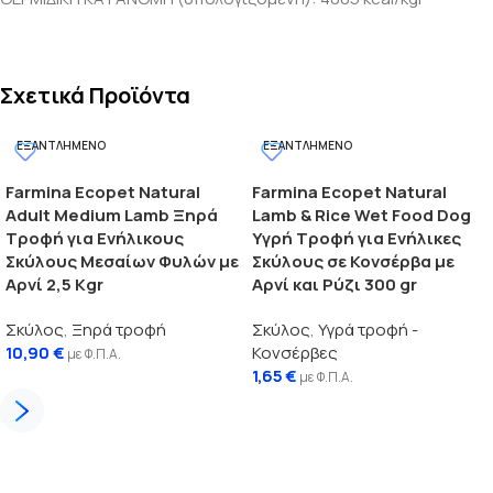
Σχετικά Προϊόντα
ΕΞΑΝΤΛΗΜΈΝΟ
ΕΞΑΝΤΛΗΜΈΝΟ
Farmina Ecopet Natural
Farmina Ecopet Natural
Adult Medium Lamb Ξηρά
Lamb & Rice Wet Food Dog
Τροφή για Ενήλικους
Υγρή Τροφή για Ενήλικες
Σκύλους Μεσαίων Φυλών με
Σκύλους σε Κονσέρβα με
Αρνί 2,5 Kgr
Αρνί και Ρύζι 300 gr
Σκύλος
,
Ξηρά τροφή
Σκύλος
,
Υγρά τροφή -
10,90
€
Κονσέρβες
με Φ.Π.Α.
1,65
€
με Φ.Π.Α.
Διαβάστε περισσότερα
Διαβάστε περισσότερα