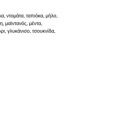
α, ντομάτα, ταπιόκα, μήλο,
η, μαϊντανός, μέντα,
ρι, γλυκάνισο, τσουκνίδα,