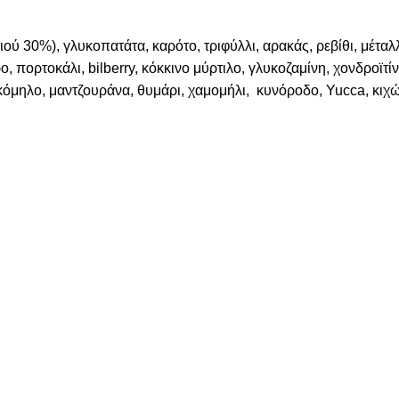
ού 30%), γλυκοπατάτα, καρότο, τριφύλλι, αρακάς, ρεβίθι, μέταλλ
ο, πορτοκάλι, bilberry, κόκκινο μύρτιλο, γλυκοζαμίνη, χονδροϊτίν
κόμηλο, μαντζουράνα, θυμάρι, χαμομήλι, κυνόροδο, Yucca, κιχώ