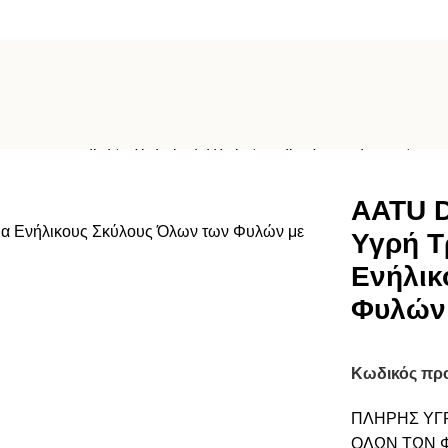
n Lamb Πλήρης Υγρή Τροφή χωρίς Σιτηρά για Ενήλικους Σκύλ
AATU 
Υγρή Τ
Ενήλικ
Φυλών 
Κωδικός πρ
ΠΛΗΡΗΣ ΥΓΡ
ΟΛΩΝ ΤΩΝ 