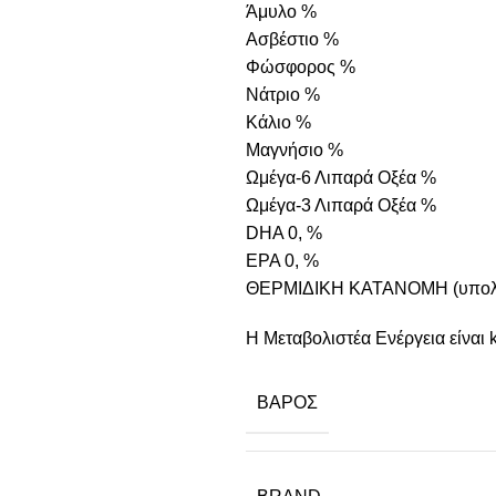
Άμυλο %
Ασβέστιο %
Φώσφορος %
Νάτριο %
Κάλιο %
Μαγνήσιο %
Ωμέγα-6 Λιπαρά Οξέα %
Ωμέγα-3 Λιπαρά Οξέα %
DHA 0, %
EPA 0, %
ΘΕΡΜΙΔΙΚΗ ΚΑΤΑΝΟΜΗ (υπολο
Η Μεταβολιστέα Ενέργεια είναι k
ΒΆΡΟΣ