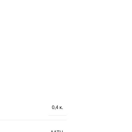
0,4 κ.