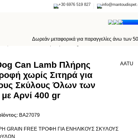
+30 6976 519 827
info@mantoudispet.
0,0
Δωρεάν μεταφορικά για παραγγελίες άνω των 5
ους Όλων των Φυλών με Αρνί 400 gr
Dog Can Lamb Πλήρης
AATU
ροφή χωρίς Σιτηρά για
ους Σκύλους Όλων των
με Αρνί 400 gr
οϊόντος:
ΒΑ27079
Η GRAIN FREE ΤΡΟΦΗ ΓΙΑ ΕΝΗΛΙΚΟΥΣ ΣΚΥΛΟΥΣ
ΦΥΛΩΝ