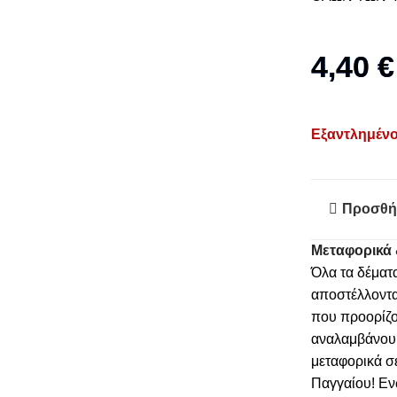
4,40
€
Εξαντλημέν
Προσθή
Μεταφορικά 
Όλα τα δέματ
αποστέλλοντα
που προορίζο
αναλαμβάνουμε
μεταφορικά σ
Παγγαίου! Εν