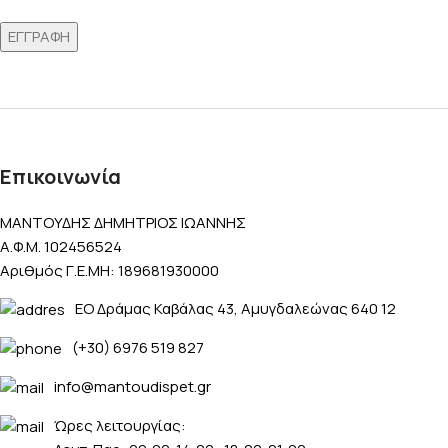
Επικοινωνία
ΜΑΝΤΟΥΔΗΣ ΔΗΜΗΤΡΙΟΣ ΙΩΑΝΝΗΣ
Α.Φ.Μ. 102456524
Αριθμός Γ.Ε.ΜΗ: 189681930000
ΕΟ Δράμας Καβάλας 43, Αμυγδαλεώνας 640 12
(+30) 6976 519 827
info@mantoudispet.gr
Ώρες λειτουργίας: