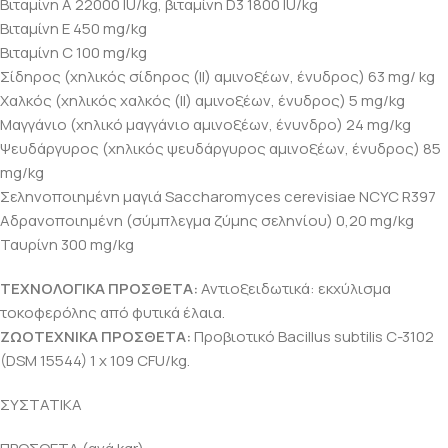
Βιταμίνη Α 22000 IU/kg, βιταμίνη D3 1800 IU/kg
Βιταμίνη Ε 450 mg/kg
Βιταμίνη C 100 mg/kg
Σίδηρος (χηλικός σίδηρος (II) αμινοξέων, ένυδρος) 63 mg/ kg
Χαλκός (χηλικός χαλκός (II) αμινοξέων, ένυδρος) 5 mg/kg
Μαγγάνιο (χηλικό μαγγάνιο αμινοξέων, ένυνδρο) 24 mg/kg
Ψευδάργυρος (χηλικός ψευδάργυρος αμινοξέων, ένυδρος) 85
mg/kg
Σεληνοποιημένη μαγιά Saccharomyces cerevisiae NCYC R397
Αδρανοποιημένη (σύμπλεγμα ζύμης σεληνίου) 0,20 mg/kg
Ταυρίνη 300 mg/kg
ΤΕΧΝΟΛΟΓΙΚΑ ΠΡΟΣΘΕΤΑ:
Αντιοξειδωτικά: εκχύλισμα
τοκοφερόλης από φυτικά έλαια.
ΖΩΟΤΕΧΝΙΚΑ ΠΡΟΣΘΕΤΑ:
Προβιοτικό Bacillus subtilis C-3102
(DSM 15544) 1 x 109 CFU/kg.
ΣΥΣΤΑΤΙΚΑ