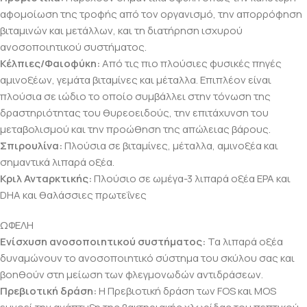
αφομοίωση της τροφής από τον οργανισμό, την απορρόφηση
βιταμινών και μετάλλων, και τη διατήρηση ισχυρού
ανοσοποιητικού συστήματος.
Κέλπιες/Φαιοφύκη:
Από τις πιο πλούσιες φυσικές πηγές
αμινοξέων, γεμάτα βιταμίνες και μέταλλα. Επιπλέον είναι
πλούσια σε ιώδιο το οποίο συμβάλλει στην τόνωση της
δραστηριότητας του θυρεοειδούς, την επιτάχυνση του
μεταβολισμού και την προώθηση της απώλειας βάρους.
Σπιρουλίνα:
Πλούσια σε βιταμίνες, μέταλλα, αμινοξέα και
σημαντικά λιπαρά οξέα.
Κριλ Ανταρκτικής:
Πλούσιο σε ωμέγα-3 λιπαρά οξέα EPA και
DHA και θαλάσσιες πρωτεΐνες
ΩΦΕΛΗ
Ενίσχυση ανοσοποιητικού συστήματος:
Τα λιπαρά οξέα
δυναμώνουν το ανοσοποιητικό σύστημα του σκύλου σας και
βοηθούν στη μείωση των φλεγμονωδών αντιδράσεων.
Πρεβιοτική δράση:
Η Πρεβιοτική δράση των FOS και MOS