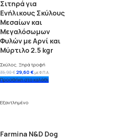
Σιτηρά για
Ενήλικους Σκύλους
Μεσαίων και
Μεγαλόσωμων
Φυλών με Αρνί και
Μύρτιλο 2.5 kgr
Σκύλος
,
Ξηρά τροφή
29,60
€
35,90
€
με Φ.Π.Α.
Προσθήκη στο καλάθι
Εξαντλημένο
Farmina N&D Dog