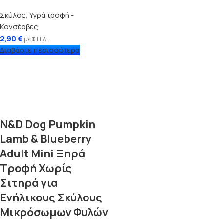
Σκύλος
,
Υγρά τροφή -
Κονσέρβες
2,90
€
με Φ.Π.Α.
Διαβάστε περισσότερα
N&D Dog Pumpkin
Lamb & Blueberry
Adult Mini Ξηρά
Τροφή Χωρίς
Σιτηρά για
Ενήλικους Σκύλους
Μικρόσωμων Φυλών