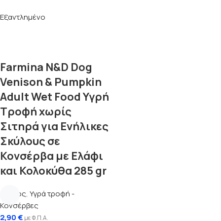
Εξαντλημένο
Farmina N&D Dog
Venison & Pumpkin
Adult Wet Food Υγρή
Τροφή χωρίς
Σιτηρά για Ενήλικες
Σκύλους σε
Κονσέρβα με Ελάφι
και Κολοκύθα 285 gr
Σκύλος
,
Υγρά τροφή -
Κονσέρβες
2,90
€
με Φ.Π.Α.