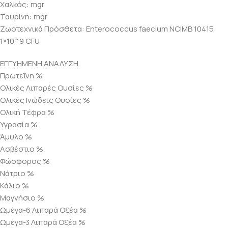
Χαλκός: mgr
Ταυρίνη: mgr
Ζωοτεχνικά Πρόσθετα: Enterococcus faecium NCIMB 10415
1×10^9 CFU
ΕΓΓΥΗΜΕΝΗ ΑΝΑΛΥΣΗ
Πρωτεΐνη %
Ολικές Λιπαρές Ουσίες %
Ολικές Ινώδεις Ουσίες %
Ολική Τέφρα %
Υγρασία %
Άμυλο %
Ασβέστιο %
Φώσφορος %
Νάτριο %
Κάλιο %
Μαγνήσιο %
Ωμέγα-6 Λιπαρά Οξέα %
Ωμέγα-3 Λιπαρά Οξέα %