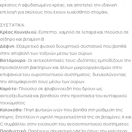
κρέατος ή αφυδατωμένο κρέας, και αποτελεί την ιδανική
επιλογή για σκύλους που έχουν ευαίσθητο στομάχι.
ΣΥΣΤΑΤΙΚΑ:
Κρέας Κουνελιού:
Εύπεπτο, χαμηλό σε λιπαρά και πλούσιο σε
σίδηρο και βιταμίνη Β
Δάφνη:
Εξαιρετικό φυσικό διουρητικό συστατικό που βοηθά
στην αποβολή των τοξινών μέσω των ούρων.
Βατόμουρα:
Οι αντικολλητικές τους ιδιότητες εμποδίζουν την
προσκόλληση βακτηρίων και άλλων μικροοργανισμών στην
επιφάνεια του ουροποιητικού συστήματος, διευκολύνοντας
την απομάκρυνση τους μέσω των ούρων.
Καρότο:
Πλούσιο σε φλαβονοειδή που δρουν ως
αντιοξειδωτικά και βοηθούν στην προστασία του κυτταρικού
τοιχώματος.
Κολοκύθα:
Πηγή φυτικών ινών που βοηθά στη ρύθμιση της
πέψης. Επιπλέον η υψηλή περιεκτικότητά της σε βιταμίνες Α και
C συμβάλλει στην ενίσχυση του ανοσοποιητικού συστήματος
Προβιοτικά:
Παρέχουν σημαντικά οφέλη όπως την καλύτερη