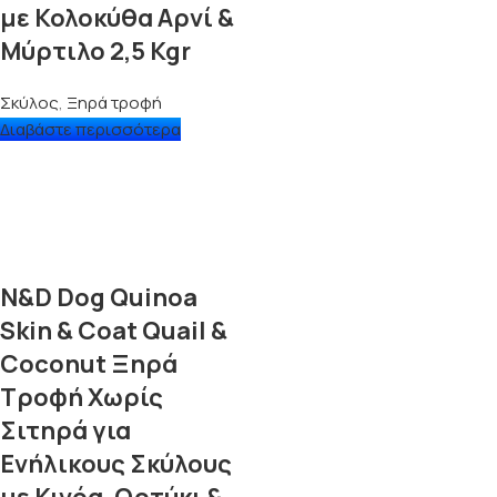
με Κολοκύθα Αρνί &
Μύρτιλο 2,5 Kgr
Σκύλος
,
Ξηρά τροφή
Διαβάστε περισσότερα
N&D Dog Quinoa
Skin & Coat Quail &
Coconut Ξηρά
Τροφή Χωρίς
Σιτηρά για
Ενήλικους Σκύλους