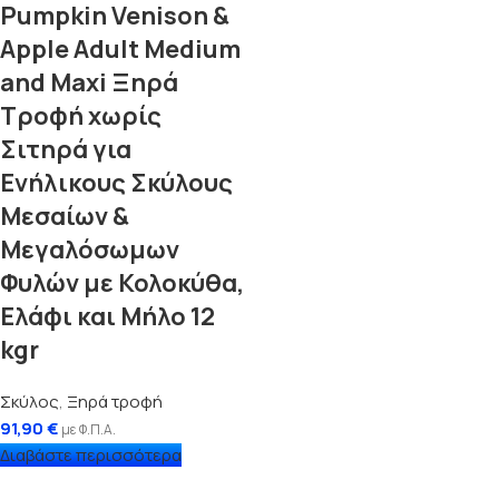
Pumpkin Venison &
Apple Adult Medium
and Maxi Ξηρά
Τροφή χωρίς
Σιτηρά για
Ενήλικους Σκύλους
Μεσαίων &
Μεγαλόσωμων
Φυλών με Κολοκύθα,
Ελάφι και Μήλο 12
kgr
Σκύλος
,
Ξηρά τροφή
91,90
€
με Φ.Π.Α.
Διαβάστε περισσότερα