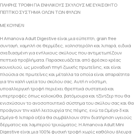
ΠΛΗΡΗΣ ΤΡΟΦΗ ΓΙΑ ΕΝΗΛΙΚΟΥΣ ΣΚΥΛΟΥΣ ΜΕ ΕΥΑΙΣΘΗΤΟ
ΠΕΠΤΙΚΟ ΣΥΣΤΗΜΑ ΟΛΩΝ ΤΩΝ ΦΥΛΩΝ
ΜΕ ΚΟΥΝΕΛΙ
Η Amanova Adult Digestive είναι μια εύπεπτη, grain free
συνταγή, χαμηλή σε θερμίδες, χοληστερόλη και λιπαρά, ειδικά
σχεδιασμένη για ενήλικους σκύλους που αντιμετωπίζουν
πεπτικά προβλήματα. Παρασκευάζεται από φρέσκο κρέας
κουνελιού, ως μοναδική πηγή ζωικής πρωτεΐνης, και είναι
πλούσια σε πρωτεΐνες και μέταλλα τα οποία είναι απαραίτητα
για την καλή υγεία του σκύλου σας. Αυτή η νόστιμη,
υποαλλεργική τροφή περιέχει θρεπτικά συστατικά και
υπερτροφές όπως κολοκύθα, βατόμουρα και τζίντζερ που θα
ενισχύσουν το ανοσοποιητικό σύστημα του σκύλου σας και θα
προάγουν την καλή λειτουργία της πέψης, ενώ τα Ωμέγα-3 και
Ωμέγα-6 λιπαρά οξέα θα συμβάλλουν στην διατήρηση υγειούς
δέρματος και λαμπερού τριχώματος. Η Amanova Adult Mini
Digestive είναι μια 100% φυσική τροφή χωρίς καθόλου άλευρα