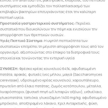
ευνοεί την ανάπτυξη της βακτηριακής χλωρίδας του πεπτικού
συστήματος και εμποδίζει τον πολλαπλασιασμό των
επιβλαβών βακτηρίων επιτυγχάνοντας έτσι την καλύτερη
πεπτική υγεία.
Προστασία γαστρεντερικού συστήματος:
Περιέχει
συστατικά που διευκολύνουν την πέψη και ενισχύουν την
απορρόφηση των θρεπτικών ουσιών.
Yγιές Πεπτικό Σύστημα:
Η υψηλή πεπτικότητα των
συστατικών επιτρέπει τη μέγιστη απορρόφηση τους από τον
οργανισμό, αξιοποιώντας στο έπακρο τα διατροφικά τους
στοιχεία και τονώνοντας την εντερική υγεία
ΣΥΝΘΕΣΗ:
Φρέσκο κρέας κουνελιού 64%, αφυδατωμένη
πατάτα, αρακάς, φυτικές ίνες μήλου, μαγιά (Saccharomyces
cerevisiae), υδρολυμένο κρέας κουνελιού, χαρουπάλευρο,
πρωτεΐνη από έλαιο πατάτας, ζωμός κοτόπουλου, μέταλλα,
λιναρόσποροι (φυσική πηγή ω3 λιπαρών οξέων), ιχθυέλαιο,
γλυκοπατάτα, ταπιόκα, γλυκοζαμίνη 1400 mg/kg, αφυδατωμένο
μπρόκολο, αποξηραμένο λάχανο, Κριλ Ανταρκτικής, φύκη,