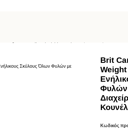
nic Weight Loss Ξηρά Τροφή για Ενήλικους Σκύλους Όλων Φυλώ
Brit Ca
Weight
Ενήλικ
Φυλών
Διαχεί
Κουνέλ
Κωδικός πρ