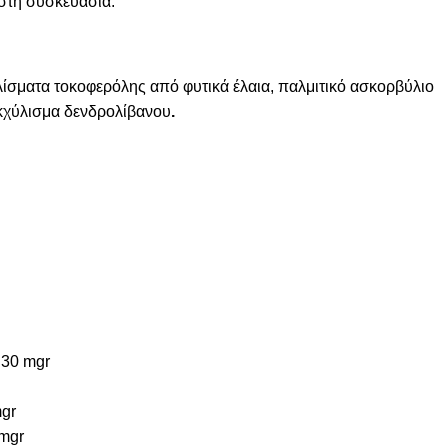
στη συσκευασία.
ίσματα τοκοφερόλης από φυτικά έλαια, παλμιτικό ασκορβύλιο
χύλισμα δενδρολίβανου
.
 30 mgr
mgr
 mgr