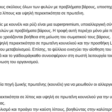
ους σκύλους όλων των φυλών με προβλήματα βάρους, υποστηρίζ
 λίπους και υψηλή περιεκτικότητα σε πρωτεΐνη.
c με κουνέλι και ρύζι είναι μια superpremium, υποαλλεργική σύ
λών με προβλήματα βάρους. Η τροφή αυτή περιέχει μόνο μία π
που χρειάζονται βοήθεια στη μείωση του σωματικού τους βάρους.
ηλή περιεκτικότητα σε πρωτεΐνη κουνελιού και την προσθήκη L
του μεταβολισμού. Επίσης, το ψύλλειο ενισχύει την αίσθηση το
κά και το γαϊδουράγκαθο συνεισφέρουν στη σωστή λειτουργία το
νωση του οργανισμού.
 πηγή ζωικής πρωτεΐνης (κουνέλι) για να μειωθούν οι αλλεργικ
ιεκτικότητα σε λίπος και υψηλή σε πρωτεΐνη κουνελιού για τη
ας.
βολισμό και προάγει την καύση λίπους, βοηθώντας στην καλύτερ