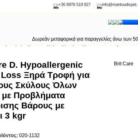
+30 6976 519 827
info@mantoudispet.
0,0
Δωρεάν μεταφορικά για παραγγελίες άνω των 5
ν με Προβλήματα Διαχείρισης Βάρους με Κουνέλι 3 kgr
re D. Hypoallergenic
Brit Care
 Loss Ξηρά Τροφή για
ους Σκύλους Όλων
 με Προβλήματα
ρισης Βάρους με
ι 3 kgr
οϊόντος:
020-1132