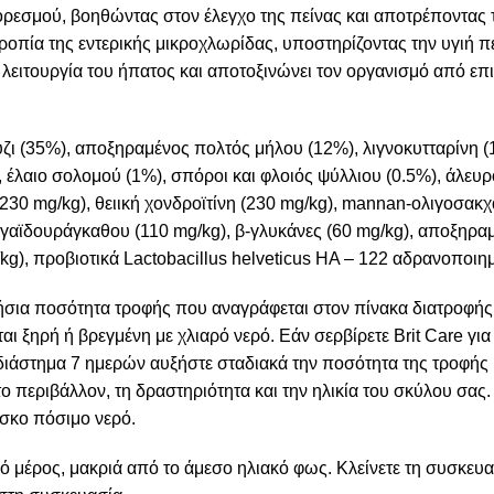
ορεσμού, βοηθώντας στον έλεγχο της πείνας και αποτρέποντας
ροπία της εντερικής μικροχλωρίδας, υποστηρίζοντας την υγιή π
λειτουργία του ήπατος και αποτοξινώνει τον οργανισμό από επιβ
ζι (35%), αποξηραμένος πολτός μήλου (12%), λιγνοκυτταρίνη (
έλαιο σολομού (1%), σπόροι και φλοιός ψύλλιου (0.5%), άλευρ
 (230 mg/kg), θειική χονδροϊτίνη (230 mg/kg), mannan-ολιγοσακχ
 γαϊδουράγκαθου (110 mg/kg), β-γλυκάνες (60 mg/kg), αποξηρα
g), προβιοτικά Lactobacillus helveticus HA – 122 αδρανοποιημ
ήσια ποσότητα τροφής που αναγράφεται στον πίνακα διατροφής 
ται ξηρή ή βρεγμένη με χλιαρό νερό. Εάν σερβίρετε Brit Care γι
διάστημα 7 ημερών αυξήστε σταδιακά την ποσότητα της τροφής 
το περιβάλλον, τη δραστηριότητα και την ηλικία του σκύλου σα
σκο πόσιμο νερό.
 μέρος, μακριά από το άμεσο ηλιακό φως. Κλείνετε τη συσκευασ