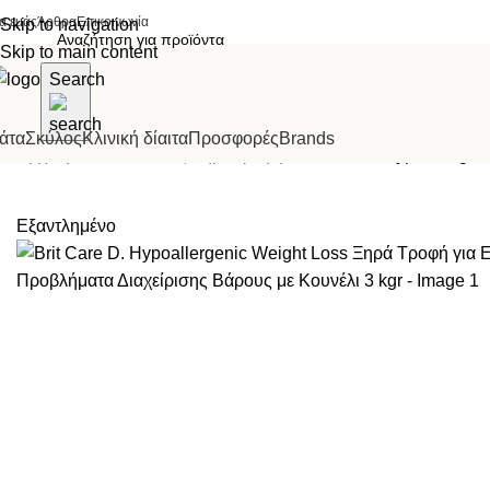
ια εμάς
Άρθρα
Επικοινωνία
Skip to navigation
Skip to main content
Search
άτα
Σκύλος
Κλινική δίαιτα
Προσφορές
Brands
Αρχική σελίδα
Σκύλος
Ξηρά τροφή
Brit Care D. Hypoallerge
Εξαντλημένο