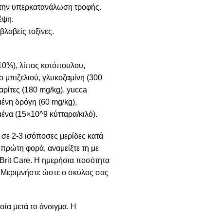
 την υπερκατανάλωση τροφής.
έψη.
λαβείς τοξίνες.
10%), λίπος κοτόπουλου,
ο μπιζελιού, γλυκοζαμίνη (300
αρίτες (180 mg/kg), yucca
μένη δρόγη (60 mg/kg),
ένα (15×10^9 κύτταρα/κιλό).
σε 2-3 ισόποσες μερίδες κατά
α πρώτη φορά, αναμείξτε τη με
Brit Care. Η ημερήσια ποσότητα
ς. Μεριμνήστε ώστε ο σκύλος σας
ία μετά το άνοιγμα. Η