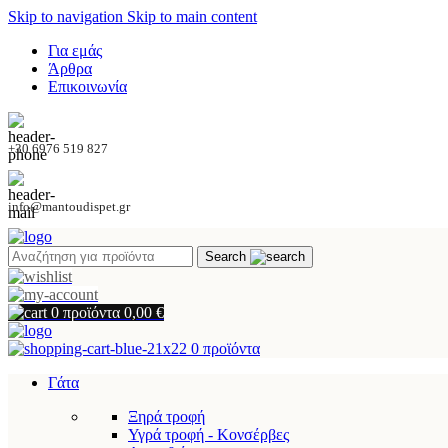
Skip to navigation
Skip to main content
Για εμάς
Άρθρα
Επικοινωνία
+30 6976 519 827
info@mantoudispet.gr
Search
0
προϊόντα
0,00
€
0
προϊόντα
Γάτα
Ξηρά τροφή
Υγρά τροφή - Κονσέρβες