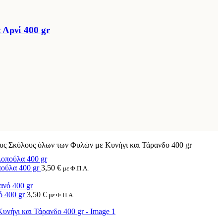
Αρνί 400 gr
ους Σκύλους όλων των Φυλών με Κυνήγι και Τάρανδο 400 gr
πούλα 400 gr
3,50
€
με Φ.Π.Α.
ό 400 gr
3,50
€
με Φ.Π.Α.