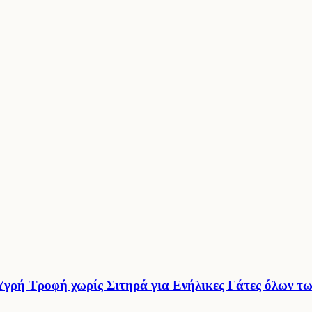
γρή Τροφή χωρίς Σιτηρά για Ενήλικες Γάτες όλων τ