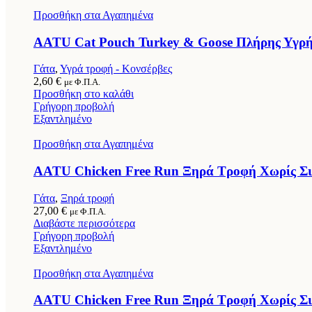
Προσθήκη στα Αγαπημένα
AATU Cat Pouch Turkey & Goose Πλήρης Υγρή Τ
Γάτα
,
Υγρά τροφή - Κονσέρβες
2,60
€
με Φ.Π.Α.
Προσθήκη στο καλάθι
Γρήγορη προβολή
Εξαντλημένο
Προσθήκη στα Αγαπημένα
AATU Chicken Free Run Ξηρά Τροφή Χωρίς Σιτ
Γάτα
,
Ξηρά τροφή
27,00
€
με Φ.Π.Α.
Διαβάστε περισσότερα
Γρήγορη προβολή
Εξαντλημένο
Προσθήκη στα Αγαπημένα
AATU Chicken Free Run Ξηρά Τροφή Χωρίς Σιτ