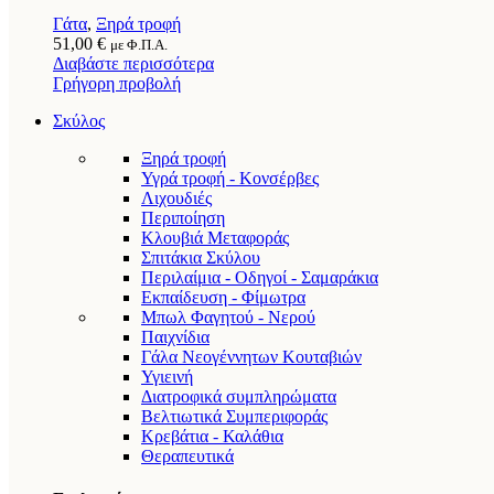
Γάτα
,
Ξηρά τροφή
51,00
€
με Φ.Π.Α.
Διαβάστε περισσότερα
Γρήγορη προβολή
Σκύλος
Ξηρά τροφή
Υγρά τροφή - Κονσέρβες
Λιχουδιές
Περιποίηση
Κλουβιά Μεταφοράς
Σπιτάκια Σκύλου
Περιλαίμια - Οδηγοί - Σαμαράκια
Εκπαίδευση - Φίμωτρα
Μπωλ Φαγητού - Νερού
Παιχνίδια
Γάλα Νεογέννητων Κουταβιών
Υγιεινή
Διατροφικά συμπληρώματα
Βελτιωτικά Συμπεριφοράς
Κρεβάτια - Καλάθια
Θεραπευτικά