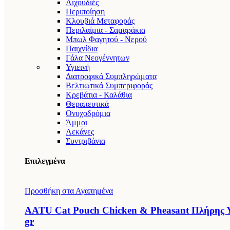
Λιχουδιές
Περιποίηση
Κλουβιά Μεταφοράς
Περιλαίμια - Σαμαράκια
Μπωλ Φαγητού - Νερού
Παιχνίδια
Γάλα Νεογέννητων
Υγιεινή
Διατροφικά Συμπληρώματα
Βελτιωτικά Συμπεριφοράς
Κρεβάτια - Καλάθια
Θεραπευτικά
Ονυχοδρόμια
Άμμοι
Λεκάνες
Συντριβάνια
Επιλεγμένα
Προσθήκη στα Αγαπημένα
AATU Cat Pouch Chicken & Pheasant Πλήρης Υ
gr