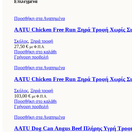
Επιλεγμένα
Προσθήκη στα Αγαπημένα
AATU Chicken Free Run Ξηρά Τροφή Χωρίς Σιτ
Σκύλος
,
Ξηρά τροφή
27,50
€
με Φ.Π.Α.
Προσθήκη στο καλάθι
Γρήγορη προβολή
Προσθήκη στα Αγαπημένα
AATU Chicken Free Run Ξηρά Τροφή Χωρίς Σιτ
Σκύλος
,
Ξηρά τροφή
103,00
€
με Φ.Π.Α.
Προσθήκη στο καλάθι
Γρήγορη προβολή
Προσθήκη στα Αγαπημένα
AATU Dog Can Angus Beef Πλήρης Υγρή Τροφή 