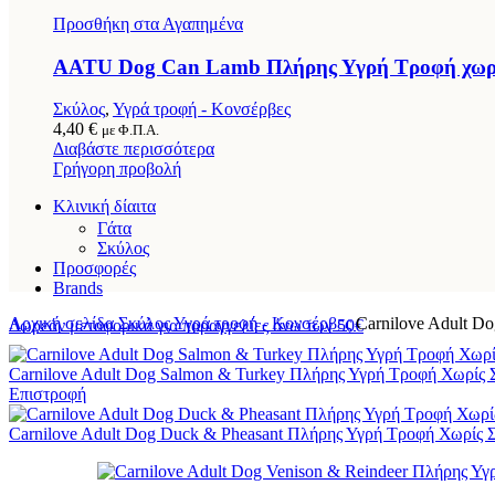
Προσθήκη στα Αγαπημένα
AATU Dog Can Lamb Πλήρης Υγρή Τροφή χωρίς 
Σκύλος
,
Υγρά τροφή - Κονσέρβες
4,40
€
με Φ.Π.Α.
Διαβάστε περισσότερα
Γρήγορη προβολή
Κλινική δίαιτα
Γάτα
Σκύλος
Προσφορές
Brands
Αρχική σελίδα
Σκύλος
Υγρά τροφή - Κονσέρβες
Carnilove Adult D
Δωρεάν μεταφορικά για παραγγελίες άνω των 50€
Carnilove Adult Dog Salmon & Turkey Πλήρης Υγρή Τροφή Χωρίς 
Επιστροφή
Carnilove Adult Dog Duck & Pheasant Πλήρης Υγρή Τροφή Χωρίς Σ