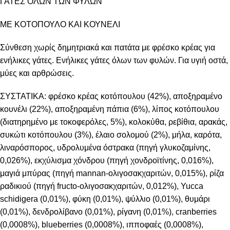
ΓΑΤΕΣ ΟΛΩΝ ΤΩΝ ΦΥΛΩΝ
ΜΕ ΚΟΤΟΠΟΥΛΟ ΚΑΙ ΚΟΥΝΕΛΙ
Σύνθεση χωρίς δημητριακά και πατάτα με φρέσκο κρέας για
ενήλικες γάτες. Ενήλικες γάτες όλων των φυλών. Για υγιή οστά,
μύες και αρθρώσεις.
ΣΥΣΤΑΤΙΚΑ: φρέσκο κρέας κοτόπουλου (42%), αποξηραμένο
κουνέλι (22%), αποξηραμένη πάπια (6%), λίπος κοτόπουλου
(διατηρημένο με τοκοφερόλες, 5%), κολοκύθα, ρεβίθια, αρακάς,
συκώτι κοτόπουλου (3%), έλαιο σολομού (2%), μήλα, καρότα,
λιναρόσπορος, υδρολυμένα όστρακα (πηγή γλυκοζαμίνης,
0,026%), εκχύλισμα χόνδρου (πηγή χονδροϊτίνης, 0,016%),
μαγιά μπύρας (πηγή mannan-ολιγοσακχαριτών, 0,015%), ρίζα
ραδικιού (πηγή fructo-ολιγοσακχαριτών, 0,012%), Yucca
schidigera (0,01%), φύκη (0,01%), ψύλλιο (0,01%), θυμάρι
(0,01%), δενδρολίβανο (0,01%), ρίγανη (0,01%), cranberries
(0,0008%), blueberries (0,0008%), ιπποφαές (0,0008%),