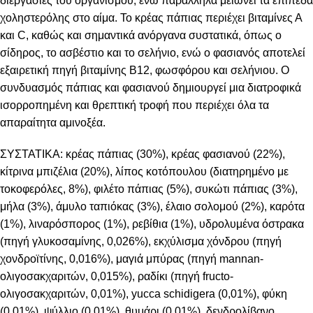
διεργασίες του οργανισμού, ενώ παράλληλα μειώνει τα επίπεδα
χοληστερόλης στο αίμα. Το κρέας πάπιας περιέχει βιταμίνες Α
και C, καθώς και σημαντικά ανόργανα συστατικά, όπως ο
σίδηρος, το ασβέστιο και το σελήνιο, ενώ ο φασιανός αποτελεί
εξαιρετική πηγή βιταμίνης Β12, φωσφόρου και σελήνιου. Ο
συνδυασμός πάπιας και φασιανού δημιουργεί μια διατροφικά
ισορροπημένη και θρεπτική τροφή που περιέχει όλα τα
απαραίτητα αμινοξέα.
ΣΥΣΤΑΤΙΚΑ: κρέας πάπιας (30%), κρέας φασιανού (22%),
κίτρινα μπιζέλια (20%), λίπος κοτόπουλου (διατηρημένο με
τοκοφερόλες, 8%), φιλέτο πάπιας (5%), συκώτι πάπιας (3%),
μήλα (3%), άμυλο ταπιόκας (3%), έλαιο σολομού (2%), καρότα
(1%), λιναρόσπορος (1%), ρεβίθια (1%), υδρολυμένα όστρακα
(πηγή γλυκοσαμίνης, 0,026%), εκχύλισμα χόνδρου (πηγή
χονδροϊτίνης, 0,016%), μαγιά μπύρας (πηγή mannan-
ολιγοσακχαριτών, 0,015%), ραδίκι (πηγή fructo-
ολιγοσακχαριτών, 0,01%), yucca schidigera (0,01%), φύκη
(0,01%), ψύλλιο (0,01%), θυμάρι (0,01%), δενδρολίβανο