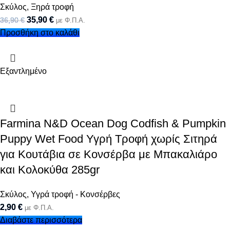
Σκύλος
,
Ξηρά τροφή
35,90
€
36,90
€
με Φ.Π.Α.
Προσθήκη στο καλάθι
Εξαντλημένο
Farmina N&D Ocean Dog Codfish & Pumpkin
Puppy Wet Food Υγρή Τροφή χωρίς Σιτηρά
για Κουτάβια σε Κονσέρβα με Μπακαλιάρο
και Κολοκύθα 285gr
Σκύλος
,
Υγρά τροφή - Κονσέρβες
2,90
€
με Φ.Π.Α.
Διαβάστε περισσότερα