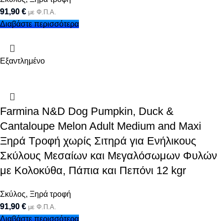
91,90
€
με Φ.Π.Α.
Διαβάστε περισσότερα
Εξαντλημένο
Farmina N&D Dog Pumpkin, Duck &
Cantaloupe Melon Adult Medium and Maxi
Ξηρά Τροφή χωρίς Σιτηρά για Ενήλικους
Σκύλους Μεσαίων και Μεγαλόσωμων Φυλών
με Κολοκύθα, Πάπια και Πεπόνι 12 kgr
Σκύλος
,
Ξηρά τροφή
91,90
€
με Φ.Π.Α.
Διαβάστε περισσότερα