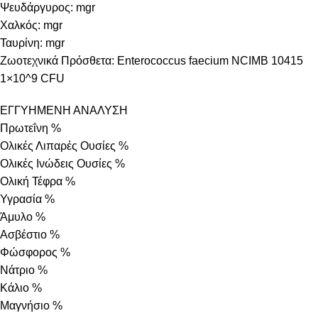
Ψευδάργυρος: mgr
Χαλκός: mgr
Ταυρίνη: mgr
Ζωοτεχνικά Πρόσθετα: Enterococcus faecium NCIMB 10415
1×10^9 CFU
ΕΓΓΥΗΜΕΝΗ ΑΝΑΛΥΣΗ
Πρωτεΐνη %
Ολικές Λιπαρές Ουσίες %
Ολικές Ινώδεις Ουσίες %
Ολική Τέφρα %
Υγρασία %
Άμυλο %
Ασβέστιο %
Φώσφορος %
Νάτριο %
Κάλιο %
Μαγνήσιο %