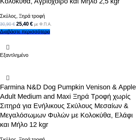
Κολοκύθα, Αγριόχοιρο και Μήλο 2,5 kgr
Σκύλος
,
Ξηρά τροφή
25,40
€
30,90
€
με Φ.Π.Α.
Διαβάστε περισσότερα
Εξαντλημένο
Farmina N&D Dog Pumpkin Venison & Apple
Adult Medium and Maxi Ξηρά Τροφή χωρίς
Σιτηρά για Ενήλικους Σκύλους Μεσαίων &
Μεγαλόσωμων Φυλών με Κολοκύθα, Ελάφι
και Μήλο 12 kgr
Σκύλος
,
Ξηρά τροφή