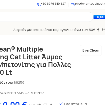
+30 6976 519 827
info@mantoudispet.
0,00
Δωρεάν μεταφορικά για παραγγελίες άνω των 50€
lean® Multiple
EverClean
ng Cat Litter Άμμος
Μπετονίτης για Πολλές
0 Lt
ϊόντος:
89256
ΛΟΥΜΕΝΗ ΑΜΜΟΣ ΥΓΙΕΙΝΗΣ
1 σε απόθεμα