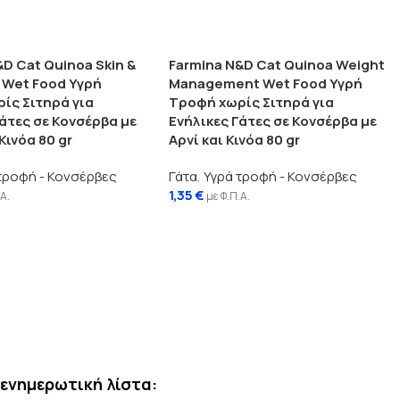
&D Cat Quinoa Skin &
Farmina N&D Cat Quinoa Weight
 Wet Food Υγρή
Management Wet Food Υγρή
ίς Σιτηρά για
Τροφή χωρίς Σιτηρά για
Γάτες σε Κονσέρβα με
Ενήλικες Γάτες σε Κονσέρβα με
Κινόα 80 gr
Αρνί και Κινόα 80 gr
τροφή - Κονσέρβες
Γάτα
,
Υγρά τροφή - Κονσέρβες
1,35
€
.Α.
με Φ.Π.Α.
ενημερωτική λίστα: