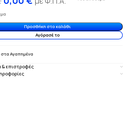
0,00
€
€
με Φ.Π.Α.
εμα
Προσθήκη στο καλάθι
Αγόρασέ το
 στα Αγαπημένα
 & επιστροφές
ηροφορίες