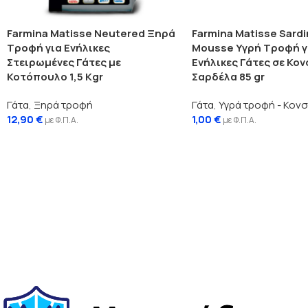
Farmina Matisse Neutered Ξηρά
Farmina Matisse Sard
Τροφή για Ενήλικες
Mousse Υγρή Τροφή γ
Στειρωμένες Γάτες με
Ενήλικες Γάτες σε Κον
Κοτόπουλο 1,5 Kgr
Σαρδέλα 85 gr
Γάτα
,
Ξηρά τροφή
Γάτα
,
Υγρά τροφή - Κον
12,90
€
1,00
€
με Φ.Π.Α.
με Φ.Π.Α.