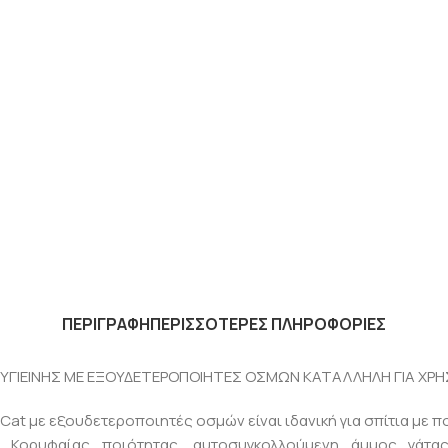
ΠΕΡΙΓΡΑΦΗ
ΠΕΡΙΣΣΟΤΕΡΕΣ ΠΛΗΡΟΦΟΡΙΕΣ
ΓΙΕΙΝΗΣ ΜΕ ΕΞΟΥΔΕΤΕΡΟΠΟΙΗΤΕΣ ΟΣΜΩΝ ΚΑΤΑΛΛΗΛΗ ΓΙΑ ΧΡΗ
e Cat με εξουδετεροποιητές οσμών είναι ιδανική για σπίτια με π
ς. Κορυφαίας ποιότητας, αυτοσυγκολλούμενη άμμος γάτ