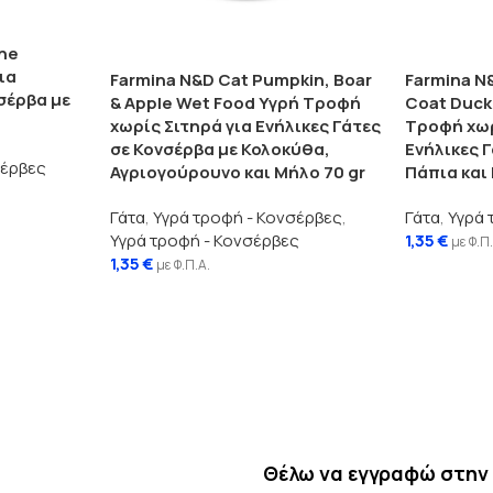
ine
ια
Farmina N&D Cat Pumpkin, Boar
Farmina N
σέρβα με
& Apple Wet Food Υγρή Τροφή
Coat Duck
χωρίς Σιτηρά για Ενήλικες Γάτες
Τροφή χωρ
σε Κονσέρβα με Κολοκύθα,
Ενήλικες 
σέρβες
Αγριογούρουνο και Μήλο 70 gr
Πάπια και 
Γάτα
,
Υγρά τροφή - Κονσέρβες
,
Γάτα
,
Υγρά 
Υγρά τροφή - Κονσέρβες
1,35
€
με Φ.Π
1,35
€
με Φ.Π.Α.
Θέλω να εγγραφώ στην 