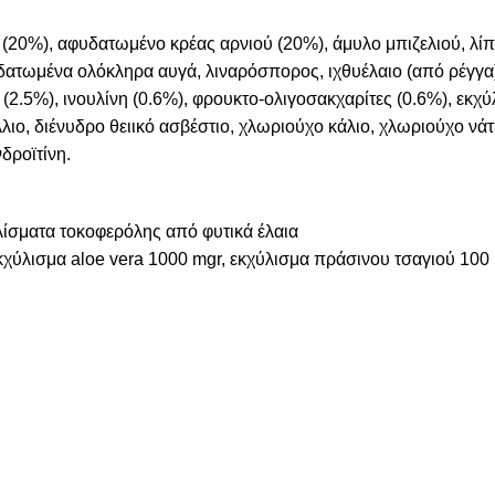
(20%), αφυδατωμένο κρέας αρνιού (20%), άμυλο μπιζελιού, λ
υδατωμένα ολόκληρα αυγά, λιναρόσπορος, ιχθυέλαιο (από ρέγγα
 (2.5%), ινουλίνη (0.6%), φρουκτο-ολιγοσακχαρίτες (0.6%), εκχ
ιο, διένυδρο θειικό ασβέστιο, χλωριούχο κάλιο, χλωριούχο νά
δροϊτίνη.
ίσματα τοκοφερόλης από φυτικά έλαια
χύλισμα aloe vera 1000 mgr, εκχύλισμα πράσινου τσαγιού 100