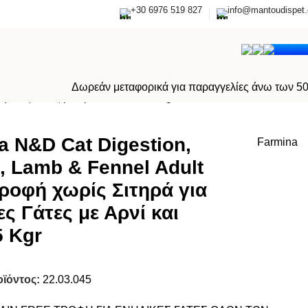
+30 6976 519 827
info@mantoudispet.
0,0
Δωρεάν μεταφορικά για παραγγελίες άνω των 5
λικες Γάτες με Αρνί και Κινόα 5 Kgr
a N&D Cat Digestion,
Farmina
, Lamb & Fennel Adult
ροφή χωρίς Σιτηρά για
ς Γάτες με Αρνί και
5 Kgr
οϊόντος:
22.03.045