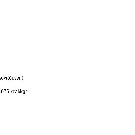
γιζόμενη):
4075 kcal/kgr