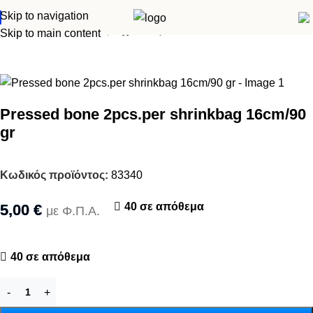
Skip to navigation
Αρχική σελίδα
Σκύλος
Λιχουδιές
Skip to main content
Pressed bone 2pcs.per shrinkbag 16cm/90
gr
Κωδικός προϊόντος:
83340
40 σε απόθεμα
5,00
€
με Φ.Π.Α.
40 σε απόθεμα