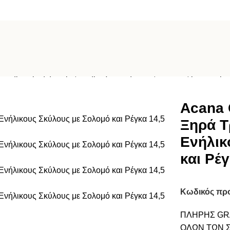
t Ξηρά Τροφή Χωρίς Σιτηρά για Ενήλικους Σκύλους με Σολομό 
Acana 
Ξηρά Τ
Ενήλικ
και Ρέγ
Κωδικός πρ
ΠΛΗΡΗΣ GR
ΟΛΩΝ ΤΩΝ 