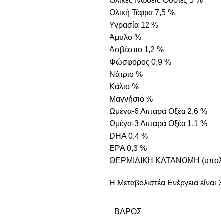
Ολικές Ινώδεις Ουσίες 5 %
Ολική Τέφρα 7,5 %
Υγρασία 12 %
Άμυλο %
Ασβέστιο 1,2 %
Φώσφορος 0,9 %
Νάτριο %
Κάλιο %
Μαγνήσιο %
Ωμέγα-6 Λιπαρά Οξέα 2,6 %
Ωμέγα-3 Λιπαρά Οξέα 1,1 %
DHA 0,4 %
EPA 0,3 %
ΘΕΡΜΙΔΙΚΗ ΚΑΤΑΝΟΜΗ (υπολο
Η Μεταβολιστέα Ενέργεια είναι 
ΒΆΡΟΣ