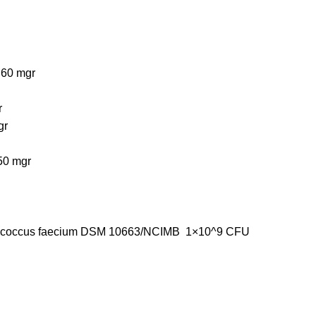
 60 mgr
r
gr
50 mgr
ococcus faecium DSM 10663/NCIMB 1×10^9 CFU