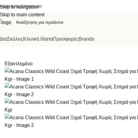
ια εμάς
Άρθρα
Επικοινωνία
Skip to navigation
Skip to main content
άτα
Σκύλος
Κλινική δίαιτα
Προσφορές
Brands
Αρχική σελίδα
Σκύλος
Ξηρά τροφή
Acana Classics Wild Coas
Εξαντλημένο