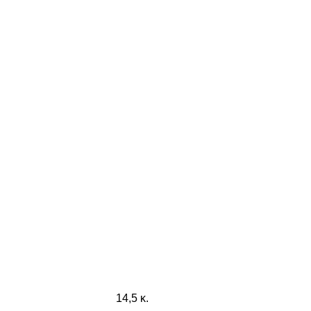
14,5 κ.