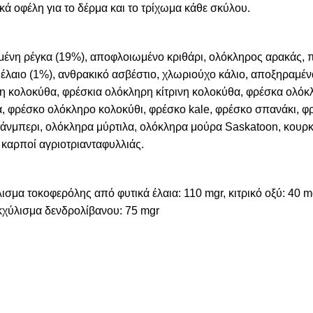
ικά οφέλη για το δέρμα και το τρίχωμα κάθε σκύλου.
νη ρέγκα (19%), αποφλοιωμένο κριθάρι, ολόκληρος αρακάς, π
θυέλαιο (1%), ανθρακικό ασβέστιο, χλωριούχο κάλιο, αποξηραμέν
ρη κολοκύθα, φρέσκια ολόκληρη κίτρινη κολοκύθα, φρέσκα ολό
, φρέσκο ολόκληρο κολοκύθι, φρέσκο kale, φρέσκο σπανάκι, φ
άνμπερι, ολόκληρα μύρτιλα, ολόκληρα μούρα Saskatoon, κουρκ
 καρποί αγριοτριανταφυλλιάς.
ισμα τοκοφερόλης από φυτικά έλαια: 110 mgr, κιτρικό οξύ: 40 m
χύλισμα δενδρολίβανου: 75 mgr