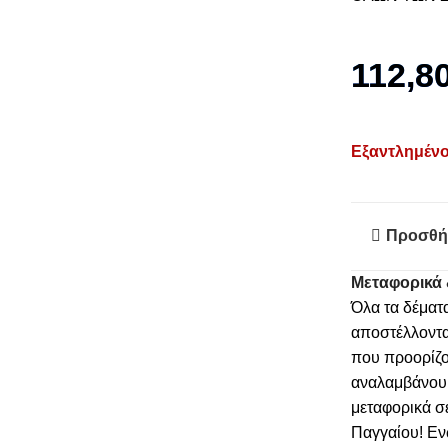
112,8
Εξαντλημέν
Προσθή
Μεταφορικά 
Όλα τα δέματ
αποστέλλοντα
που προορίζο
αναλαμβάνουμε
μεταφορικά σ
Παγγαίου! Εν