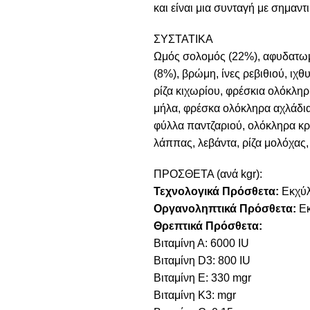
και είναι μια συνταγή με σημαντ
ΣΥΣΤΑΤΙΚΑ
Ωμός σολομός (22%), αφυδατωμέ
(8%), βρώμη, ίνες ρεβιθιού, ιχ
ρίζα κιχωρίου, φρέσκια ολόκλη
μήλα, φρέσκα ολόκληρα αχλάδια
φύλλα παντζαριού, ολόκληρα κρ
λάππας, λεβάντα, ρίζα μολόχας,
ΠΡΟΣΘΕΤΑ (ανά kgr):
Τεχνολογικά Πρόσθετα:
Εκχύλ
Οργανοληπτικά Πρόσθετα:
Εκ
Θρεπτικά Πρόσθετα:
Βιταμίνη Α: 6000 IU
Βιταμίνη D3: 800 IU
Βιταμίνη E: 330 mgr
Βιταμίνη Κ3: mgr