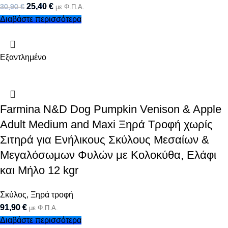
25,40
€
30,90
€
με Φ.Π.Α.
Διαβάστε περισσότερα
Εξαντλημένο
Farmina N&D Dog Pumpkin Venison & Apple
Adult Medium and Maxi Ξηρά Τροφή χωρίς
Σιτηρά για Ενήλικους Σκύλους Μεσαίων &
Μεγαλόσωμων Φυλών με Κολοκύθα, Ελάφι
και Μήλο 12 kgr
Σκύλος
,
Ξηρά τροφή
91,90
€
με Φ.Π.Α.
Διαβάστε περισσότερα