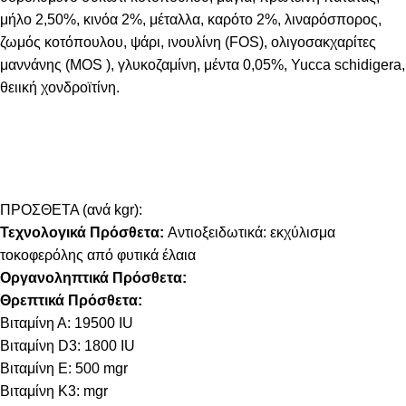
μήλο 2,50%, κινόα 2%, μέταλλα, καρότο 2%, λιναρόσπορος,
ζωμός κοτόπουλου, ψάρι, ινουλίνη (FOS), ολιγοσακχαρίτες
μαννάνης (MOS ), γλυκοζαμίνη, μέντα 0,05%, Yucca schidigera,
θειική χονδροϊτίνη.
ΠΡΟΣΘΕΤΑ (ανά kgr):
Τεχνολογικά Πρόσθετα:
Αντιοξειδωτικά: εκχύλισμα
τοκοφερόλης από φυτικά έλαια
Οργανοληπτικά Πρόσθετα:
Θρεπτικά Πρόσθετα:
Βιταμίνη Α: 19500 IU
Βιταμίνη D3: 1800 IU
Βιταμίνη E: 500 mgr
Βιταμίνη Κ3: mgr