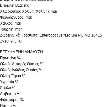
Βιταμίνη B12: mgr
Χλωριούχος Χολίνη (Χολίνη): mgr
Ψευδάργυρος: mgr
Χαλκός: mgr
Ταυρίνη: mgr
Ζωοτεχνικά Πρόσθετα: Enterococcus faecium NCIMB 10415
1×10^9 CFU
ΕΓΓΥΗΜΕΝΗ ΑΝΑΛΥΣΗ
Πρωτεΐνη %
Ολικές Λιπαρές Ουσίες %
Ολικές Ινώδεις Ουσίες %
Ολική Τέφρα %
Υγρασία %
Άμυλο %
Ασβέστιο %
Φώσφορος %
Νάτριο %