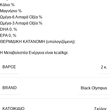
Κάλιο %
Μαγνήσιο %
Ωμέγα-6 Λιπαρά Οξέα %
Ωμέγα-3 Λιπαρά Οξέα %
DHA 0, %
EPA 0, %
ΘΕΡΜΙΔΙΚΗ ΚΑΤΑΝΟΜΗ (υπολογιζόμενη):
Η Μεταβολιστέα Ενέργεια είναι kcal/kgr.
ΒΆΡΟΣ
2 κ.
BRAND
Black Olympus
ΚΑΤΟΙΚΊΔΙΟ
Σκύλος