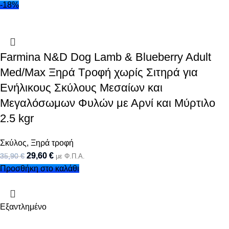
-18%
Farmina N&D Dog Lamb & Blueberry Adult
Med/Max Ξηρά Τροφή χωρίς Σιτηρά για
Ενήλικους Σκύλους Μεσαίων και
Μεγαλόσωμων Φυλών με Αρνί και Μύρτιλο
2.5 kgr
Σκύλος
,
Ξηρά τροφή
29,60
€
35,90
€
με Φ.Π.Α.
Προσθήκη στο καλάθι
Εξαντλημένο