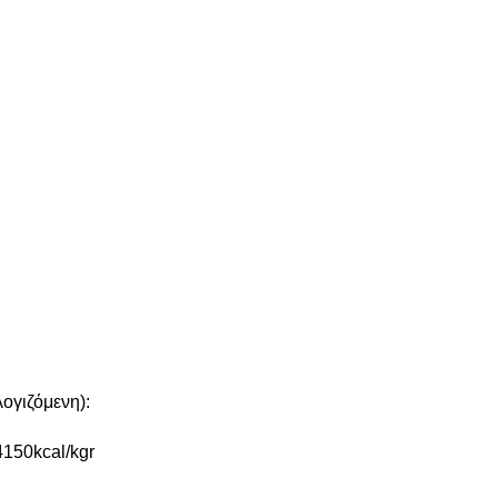
γιζόμενη):
4150kcal/kgr