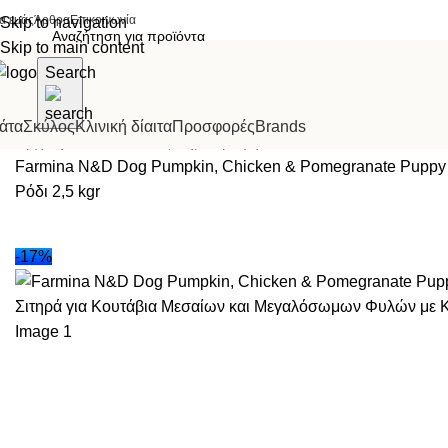
ια εμάς
Άρθρα
Επικοινωνία
Skip to navigation
Skip to main content
Search
άτα
Σκύλος
Κλινική δίαιτα
Προσφορές
Brands
Αρχική σελίδα
Σκύλος
Ξηρά τροφή
Farmina N&D Dog Pumpkin, Chicken & Pomegranate Puppy 
Ρόδι 2,5 kgr
-17%