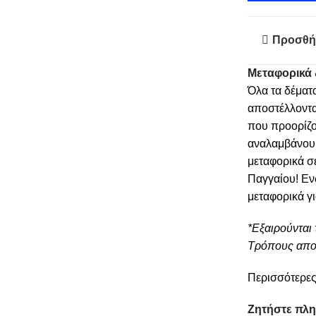
Προσθή
Μεταφορικά 
Όλα τα δέματ
αποστέλλοντα
που προορίζο
αναλαμβάνουμε
μεταφορικά σ
Παγγαίου! Εν
μεταφορικά γ
*Εξαιρούνται 
Τρόπους απο
Περισσότερες
Ζητήστε πλ