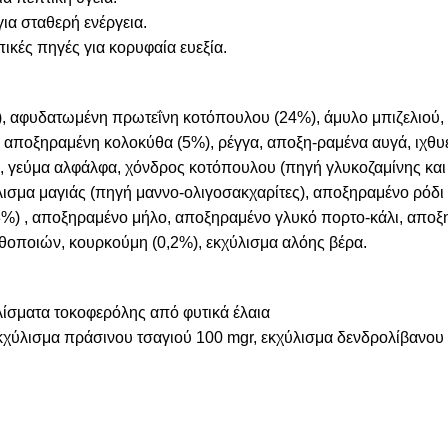
για σταθερή ενέργεια.
ικές πηγές για κορυφαία ευεξία.
, αφυδατωμένη πρωτεΐνη κοτόπουλου (24%), άμυλο μπιζελιού,
αποξηραμένη κολοκύθα (5%), ρέγγα, αποξη-ραμένα αυγά, ιχθυέλ
 γεύμα αλφάλφα, χόνδρος κοτόπουλου (πηγή γλυκοζαμίνης και θε
λισμα μαγιάς (πηγή μαννο-ολιγοσακχαρίτες), αποξηραμένο ρόδι
3%) , αποξηραμένο μήλο, αποξηραμένο γλυκό πορτο-κάλι, απο
θοποιών, κουρκούμη (0,2%), εκχύλισμα αλόης βέρα.
ίσματα τοκοφερόλης από φυτικά έλαια
χύλισμα πράσινου τσαγιού 100 mgr, εκχύλισμα δενδρολίβανου