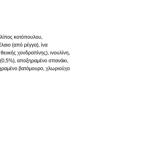
 λίπος κοτόπουλου,
αιο (από ρέγγα), ίνα
ιικής χονδροϊτίνης), ινουλίνη,
 (0,5%), αποξηραμένο σπανάκι,
ξηραμένο βατόμουρο, χλωριούχο