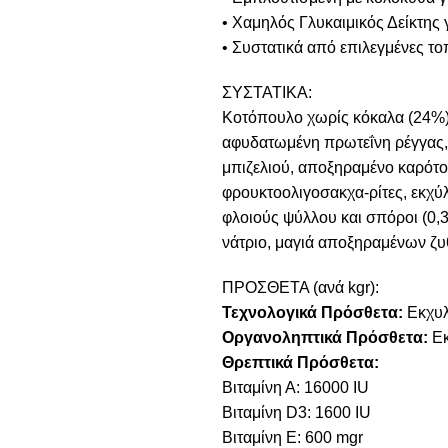
• Χαμηλός Γλυκαιμικός Δείκτης 
• Συστατικά από επιλεγμένες τοπ
ΣΥΣΤΑΤΙΚΑ:
Κοτόπουλο χωρίς κόκαλα (24%)
αφυδατωμένη πρωτεΐνη ρέγγας, 
μπιζελιού, αποξηραμένο καρότο,
φρουκτοολιγοσακχα-ρίτες, εκχύ
φλοιούς ψύλλου και σπόροι (0,
νάτριο, μαγιά αποξηραμένων ζυ
ΠΡΟΣΘΕΤΑ (ανά kgr):
Τεχνολογικά Πρόσθετα:
Εκχυλ
Οργανοληπτικά Πρόσθετα:
Εκ
Θρεπτικά Πρόσθετα:
Βιταμίνη Α: 16000 IU
Βιταμίνη D3: 1600 IU
Βιταμίνη E: 600 mgr