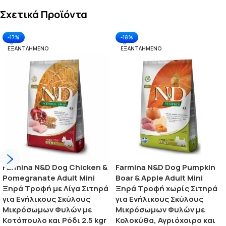
Σχετικά Προϊόντα
-17%
-18%
ΕΞΑΝΤΛΗΜΈΝΟ
ΕΞΑΝΤΛΗΜΈΝΟ
Farmina N&D Dog Chicken &
Farmina N&D Dog Pumpkin
Pomegranate Adult Mini
Boar & Apple Adult Mini
Ξηρά Τροφή με Λίγα Σιτηρά
Ξηρά Τροφή χωρίς Σιτηρά
για Ενήλικους Σκύλους
για Ενήλικους Σκύλους
Μικρόσωμων Φυλών με
Μικρόσωμων Φυλών με
Κοτόπουλο και Ρόδι 2.5 kgr
Κολοκύθα, Αγριόχοιρο και