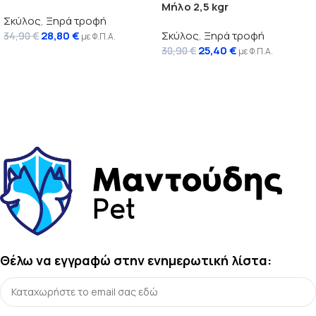
Μήλο 2,5 kgr
Σκύλος
,
Ξηρά τροφή
28,80
€
Σκύλος
,
Ξηρά τροφή
34,90
€
με Φ.Π.Α.
25,40
€
30,90
€
με Φ.Π.Α.
Διαβάστε περισσότερα
Διαβάστε περισσότερα
Θέλω να εγγραφώ στην ενημερωτική λίστα: