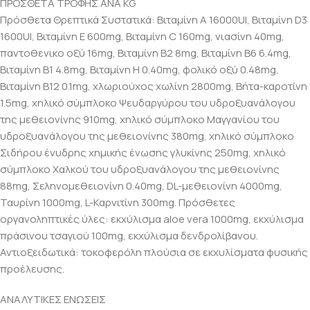
ΠΡΟΣΘΕΤΑ ΤΡΟΦΗΣ ΑΝΑ KG
Πρόσθετα Θρεπτικά Συστατικά: Βιταμίνη A 16000UI, Βιταμίνη D3
1600UI, Βιταμίνη E 600mg, Βιταμίνη C 160mg, νιασίνη 40mg,
παντοθενικο οξύ 16mg, Βιταμίνη B2 8mg, Βιταμίνη B6 6.4mg,
Βιταμίνη B1 4.8mg, Βιταμίνη H 0.40mg, φολικό οξύ 0.48mg,
Βιταμίνη B12 0.1mg, χλωριούχος χωλίνη 2800mg, Bήτα-καροτίνη
1.5mg, χηλικό σύμπλοκο Ψευδαργύρου του υδροξυανάλογου
της μεθειονίνης 910mg, χηλικό σύμπλοκο Μαγγανίου του
υδροξυανάλογου της μεθειονίνης 380mg, χηλικό σύμπλοκο
Σιδήρου ένυδρης χημικής ένωσης γλυκίνης 250mg, χηλικό
σύμπλοκο Χαλκού του υδροξυανάλογου της μεθειονίνης
88mg, Σεληνομεθειονίνη 0.40mg, DL-μεθειονίνη 4000mg,
Ταυρίνη 1000mg, L-Καρνιτίνη 300mg. Πρόσθετες
οργανοληπτικές ύλες: εκχύλισμα aloe vera 1000mg, εκχύλισμα
πράσινου τσαγιού 100mg, εκχύλισμα δενδρολίβανου.
Αντιοξειδωτικά: τοκοφερόλη πλούσια σε εκχυλίσματα φυσικής
προέλευσης.
ΑΝΑΛΥΤΙΚΕΣ ΕΝΩΣΕΙΣ