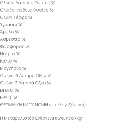
Ολικές Λιπαρές Ουσίες %
Ολικές Ινώδεις Ουσίες %
Ολική Τέφρα %
Υγρασία %
Άμυλο %
Ασβέστιο %
Φώσφορος %
Νάτριο %
Κάλιο %
Μαγνήσιο %
Ωμέγα-6 Λιπαρά Οξέα %
Ωμέγα-3 Λιπαρά Οξέα %
DHA 0, %
EPA 0, %
ΘΕΡΜΙΔΙΚΗ ΚΑΤΑΝΟΜΗ (υπολογιζόμενη):
Η Μεταβολιστέα Ενέργεια είναι kcal/kgr.