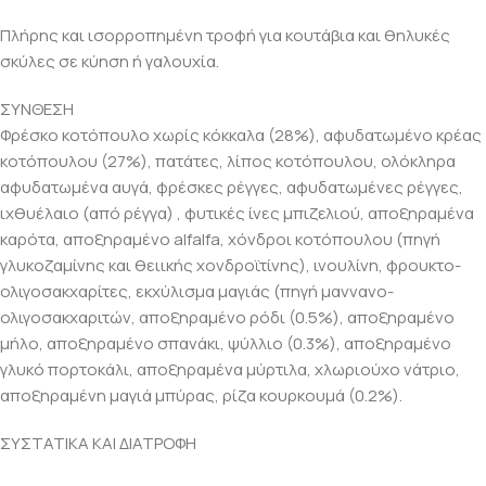
Πλήρης και ισορροπημένη τροφή για κουτάβια και θηλυκές
σκύλες σε κύηση ή γαλουχία.
ΣΥΝΘΕΣΗ
Φρέσκο κοτόπουλο χωρίς κόκκαλα (28%), αφυδατωμένο κρέας
κοτόπουλου (27%), πατάτες, λίπος κοτόπουλου, ολόκληρα
αφυδατωμένα αυγά, φρέσκες ρέγγες, αφυδατωμένες ρέγγες,
ιχθυέλαιο (από ρέγγα) , φυτικές ίνες μπιζελιού, αποξηραμένα
καρότα, αποξηραμένο alfalfa, χόνδροι κοτόπουλου (πηγή
γλυκοζαμίνης και θειικής χονδροϊτίνης), ινουλίνη, φρουκτο-
ολιγοσακχαρίτες, εκχύλισμα μαγιάς (πηγή μαννανο-
ολιγοσακχαριτών, αποξηραμένο ρόδι (0.5%), αποξηραμένο
μήλο, αποξηραμένο σπανάκι, ψύλλιο (0.3%), αποξηραμένο
γλυκό πορτοκάλι, αποξηραμένα μύρτιλα, χλωριούχο νάτριο,
αποξηραμένη μαγιά μπύρας, ρίζα κουρκουμά (0.2%).
ΣΥΣΤΑΤΙΚΑ ΚΑΙ ΔΙΑΤΡΟΦΗ