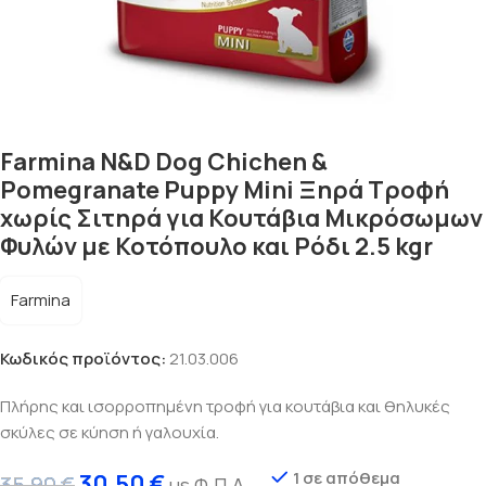
Farmina N&D Dog Chichen &
Pomegranate Puppy Mini Ξηρά Τροφή
χωρίς Σιτηρά για Κουτάβια Μικρόσωμων
Φυλών με Κοτόπουλο και Ρόδι 2.5 kgr
Farmina
Κωδικός προϊόντος:
21.03.006
Πλήρης και ισορροπημένη τροφή για κουτάβια και θηλυκές
σκύλες σε κύηση ή γαλουχία.
1 σε απόθεμα
30,50
€
35,90
€
με Φ.Π.Α.