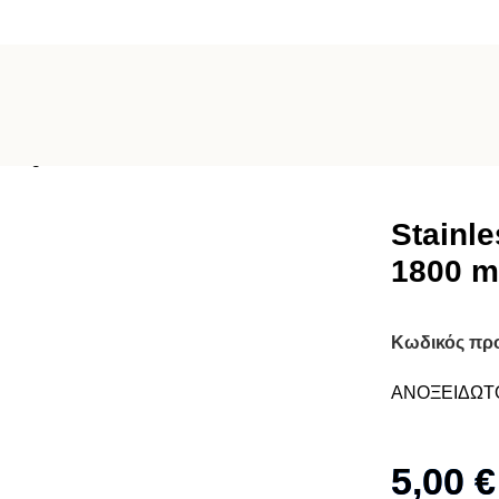
el dogs’ bowl 1800 ml
Stainle
1800 m
Κωδικός πρ
ΑΝΟΞΕΙΔΩΤ
5,00
€