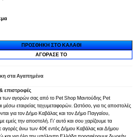
εμα
ΠΡΟΣΘΉΚΗ ΣΤΟ ΚΑΛΆΘΙ
ΑΓΌΡΑΣΈ ΤΟ
κη στα Αγαπημένα
& επιστροφές
α των αγορών σας από το Pet Shop Μαντούδης Pet
ι μέσω εταιρείας ταχυμεταφορών. Ωστόσο, για τις αποστολές
νται για τον Δήμο Καβάλας και τον Δήμο Παγγαίου,
 εμείς την αποστολή. Γι’ αυτό και σου χαρίζουμε τα
ε αγορές άνω των 40€ εντός Δήμου Καβάλας και Δήμου
ώ και για όλη την υπόλοιπη Ελλάδα προσφέρουμε δωρεάν