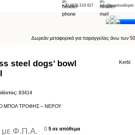
+30 6976 519 827
info@mantoudispet.
0,0
Δωρεάν μεταφορικά για παραγγελίες άνω των 5
ss steel dogs’ bowl
Kerbl
l
οϊόντος:
83414
Ο ΜΠΟΛ ΤΡΟΦΗΣ – ΝΕΡΟΥ
5 σε απόθεμα
με Φ.Π.Α.