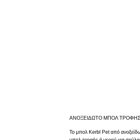
ΑΝΟΞΕΙΔΩΤΟ ΜΠΟΛ ΤΡΟΦΗΣ
Το μπολ Kerbl Pet από ανοξείδω
μπολ τροφής ή νερού για σκύλους