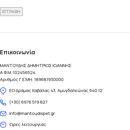
Επικοινωνία
ΜΑΝΤΟΥΔΗΣ ΔΗΜΗΤΡΙΟΣ ΙΩΑΝΝΗΣ
Α.Φ.Μ. 102456524
Αριθμός Γ.Ε.ΜΗ: 189681930000
ΕΟ Δράμας Καβάλας 43, Αμυγδαλεώνας 640 12
(+30) 6976 519 827
info@mantoudispet.gr
Ώρες λειτουργίας: