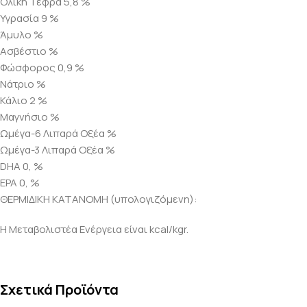
Ολική Τέφρα 5,8 %
Υγρασία 9 %
Άμυλο %
Ασβέστιο %
Φώσφορος 0,9 %
Νάτριο %
Κάλιο 2 %
Μαγνήσιο %
Ωμέγα-6 Λιπαρά Οξέα %
Ωμέγα-3 Λιπαρά Οξέα %
DHA 0, %
EPA 0, %
ΘΕΡΜΙΔΙΚΗ ΚΑΤΑΝΟΜΗ (υπολογιζόμενη):
Η Μεταβολιστέα Ενέργεια είναι kcal/kgr.
Σχετικά Προϊόντα