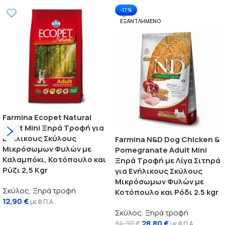
-17%
ΕΞΑΝΤΛΗΜΈΝΟ
Farmina Ecopet Natural
Adult Mini Ξηρά Τροφή για
Ενήλικους Σκύλους
Farmina N&D Dog Chicken &
Μικρόσωμων Φυλών με
Pomegranate Adult Mini
Καλαμπόκι, Κοτόπουλο και
Ξηρά Τροφή με Λίγα Σιτηρά
Ρύζι 2,5 Kgr
για Ενήλικους Σκύλους
Μικρόσωμων Φυλών με
Σκύλος
,
Ξηρά τροφή
Κοτόπουλο και Ρόδι 2.5 kgr
12,90
€
με Φ.Π.Α.
Σκύλος
,
Ξηρά τροφή
Προσθήκη στο καλάθι
28,80
€
34,90
€
με Φ.Π.Α.